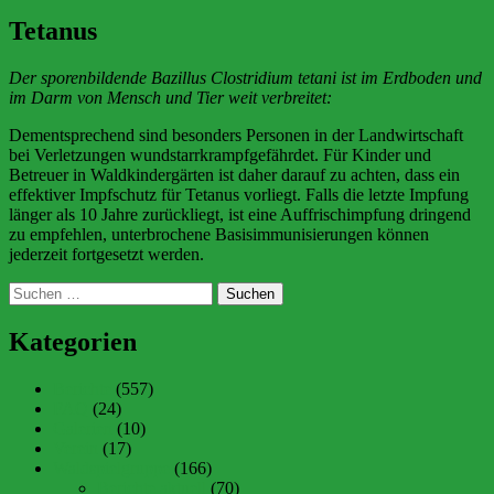
Tetanus
Der sporenbildende Bazillus Clostridium tetani ist im Erdboden und
im Darm von Mensch und Tier weit verbreitet:
Dementsprechend sind besonders Personen in der Landwirtschaft
bei Verletzungen wundstarrkrampfgefährdet. Für Kinder und
Betreuer in Waldkindergärten ist daher darauf zu achten, dass ein
effektiver Impfschutz für Tetanus vorliegt. Falls die letzte Impfung
länger als 10 Jahre zurückliegt, ist eine Auffrischimpfung dringend
zu empfehlen, unterbrochene Basisimmunisierungen können
jederzeit fortgesetzt werden.
Suchen
nach:
Kategorien
Berichte
(557)
FAQ
(24)
Galerien
(10)
Verein
(17)
Waldspielgruppe
(166)
Berichte aktuell
(70)