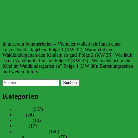
mehr
als
Der Waldkindergarten ist mehr als eine
eine
Alternative
Alternative
6. September 2021
29. September 2021
Christine Peters
In unserem Sommerferien – Vierteiler wollen wir Ihnen einen
kurzen Einblick geben. Folge 1 (KW 35): Warum tut der
Waldkindergarten den Kindern so gut? Folge 2 (KW 36): Wie läuft
so ein Waldkindi -Tag ab? Folge 3 (KW 37): Wie melde ich mein
Kind im Waldkindergarten an? Folge 4 (KW 38): Betreuungszeiten
Der
und weitere Info´s…
Weiterlesen
Waldkindergarten
Suchen
ist
nach:
mehr
als
Kategorien
eine
Alternative
Berichte
(557)
FAQ
(24)
Galerien
(10)
Verein
(17)
Waldspielgruppe
(166)
Berichte aktuell
(70)