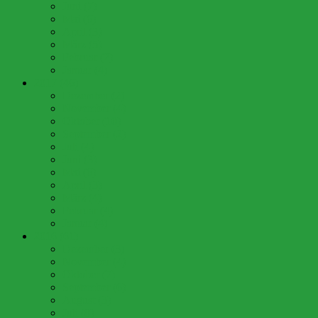
Juni (7)
Mai (6)
April (3)
März (5)
Februar (2)
Januar (4)
2017 (46)
Dezember (2)
November (4)
Oktober (10)
September (2)
Juli (4)
Juni (3)
Mai (6)
April (3)
März (4)
Februar (4)
Januar (4)
2016 (61)
Dezember (3)
November (4)
Oktober (7)
September (6)
August (3)
Juli (8)