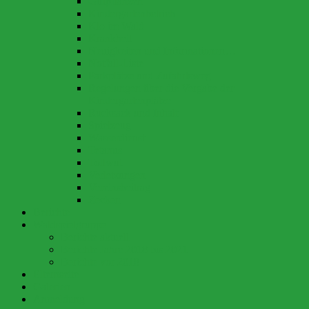
Giftpflanzen
Kindergartenbetrieb
Klo im Wald
Krankheit
Neuigkeiten und Informationen…
Notfall-Liste
Parkplätze und Zufahrtsweg
Regelungen über die Vergabe der
Kindergartenplätze
Rucksack und Inhalt
Spielzeug
Wasserdienst
Tetanus
Tollwut
Verletzungen
Vereinsbeitrag
Zecken
Berichte
Waldspielgruppe
Berichte aktuell
Berichte Jahre 2018 bis 2021
Berichte vor 2018
Elternseite
Galerien
Anmeldung