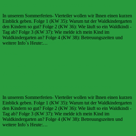
20. September 2021
29. September 2021
Christine Peters
In unserem Sommerferien- Vierteiler wollen wir Ihnen einen kurzen
Einblick geben. Folge 1 (KW 35): Warum tut der Waldkindergarten
den Kindern so gut? Folge 2 (KW 36): Wie läuft so ein Waldkindi -
Tag ab? Folge 3 (KW 37): Wie melde ich mein Kind im
Waldkindergarten an? Folge 4 (KW 38): Betreuungszeiten und
Der
weitere Info´s Heute:…
Weiterlesen
Waldkindergarten
Berichte
ist
mehr
als
Der Waldkindergarten ist mehr als eine
eine
Alternative
Alternative
13. September 2021
29. September 2021
Christine Peters
In unserem Sommerferien- Vierteiler wollen wir Ihnen einen kurzen
Einblick geben. Folge 1 (KW 35): Warum tut der Waldkindergarten
den Kindern so gut? Folge 2 (KW 36): Wie läuft so ein Waldkindi -
Tag ab? Folge 3 (KW 37): Wie melde ich mein Kind im
Waldkindergarten an? Folge 4 (KW 38): Betreuungszeiten und
Der
weitere Info´s Heute:…
Weiterlesen
Waldkindergarten
Berichte
ist