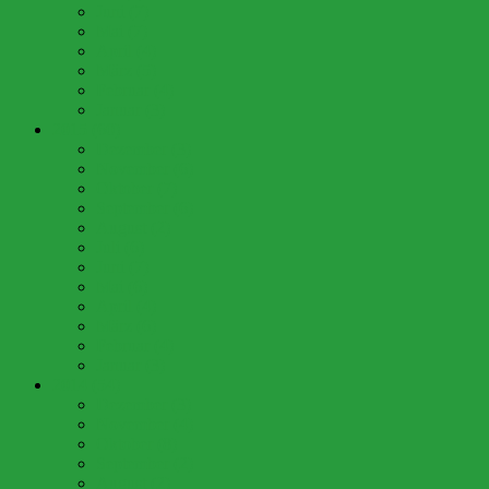
Juni (7)
Mai (7)
April (4)
März (5)
Februar (4)
Januar (3)
2015 (60)
Dezember (3)
November (6)
Oktober (7)
September (6)
August (2)
Juli (6)
Juni (7)
Mai (6)
April (4)
März (6)
Februar (4)
Januar (3)
2014 (54)
Dezember (3)
November (4)
Oktober (8)
September (2)
August (2)