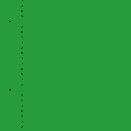
April (2)
März (5)
Februar (3)
Januar (3)
2025 (55)
Dezember (3)
November (4)
Oktober (8)
September (6)
August (1)
Juli (8)
Juni (5)
Mai (6)
April (3)
März (4)
Februar (4)
Januar (3)
2024 (57)
Dezember (3)
November (3)
Oktober (7)
September (8)
August (1)
Juli (9)
Juni (5)