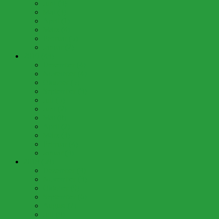
Juni (3)
Mai (3)
April (1)
März (4)
Februar (5)
Januar (2)
2019 (43)
Dezember (4)
November (4)
Oktober (5)
September (3)
Juli (5)
Juni (2)
Mai (8)
April (2)
März (3)
Februar (4)
Januar (3)
2018 (58)
Dezember (3)
November (3)
Oktober (9)
September (6)
August (2)
Juli (8)