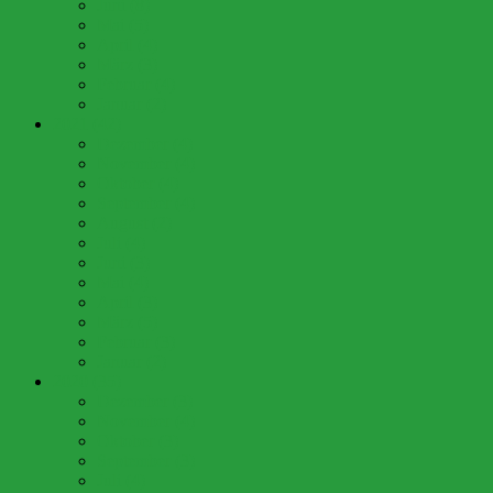
Juni (8)
Mai (5)
April (4)
März (3)
Februar (4)
Januar (2)
2021 (42)
Dezember (4)
November (4)
Oktober (4)
September (4)
August (2)
Juli (4)
Juni (3)
Mai (4)
April (3)
März (5)
Februar (3)
Januar (2)
2020 (35)
Dezember (3)
November (4)
Oktober (3)
September (3)
Juli (4)