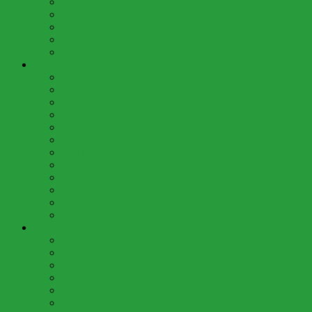
Mai (6)
April (4)
März (4)
Februar (4)
Januar (3)
2023 (57)
Dezember (3)
November (3)
Oktober (9)
September (6)
August (1)
Juli (9)
Juni (4)
Mai (8)
April (4)
März (4)
Februar (3)
Januar (3)
2022 (57)
Dezember (3)
November (3)
Oktober (9)
September (5)
August (3)
Juli (8)