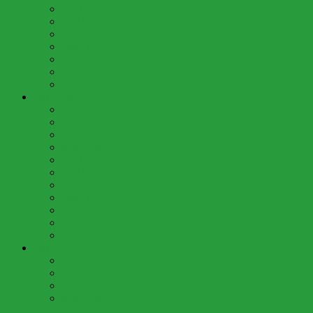
Juli (7)
Juni (5)
Mai (7)
April (4)
März (5)
Februar (3)
Januar (4)
2013 (58)
Dezember (3)
November (4)
Oktober (8)
September (6)
Juli (7)
Juni (7)
Mai (6)
April (5)
März (4)
Februar (4)
Januar (4)
2012 (20)
Dezember (3)
November (4)
Oktober (9)
September (4)