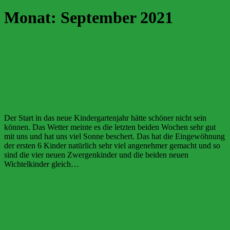
Monat:
September 2021
Berichte
Farbenfroher Start ins neue
Kindergartenjahr
27. September 2021
29. September 2021
Claudia Kettling
Der Start in das neue Kindergartenjahr hätte schöner nicht sein
können. Das Wetter meinte es die letzten beiden Wochen sehr gut
mit uns und hat uns viel Sonne beschert. Das hat die Eingewöhnung
der ersten 6 Kinder natürlich sehr viel angenehmer gemacht und so
sind die vier neuen Zwergenkinder und die beiden neuen
Farbenfroher
Wichtelkinder gleich…
Weiterlesen
Start
Berichte
ins
neue
Kindergartenjahr
Der Waldkindergarten ist mehr als eine
Alternative