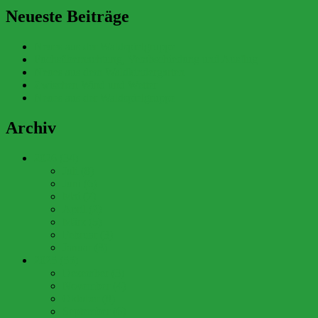
Neueste Beiträge
Neues aus der Waldspielgruppe
Fuchsübernachtung, Verabschiedung und Ausflug
Neues aus dem Waldkindergarten
Zwischen Wind und Wetter
Neues aus der Waldspielgruppe
Archiv
2026 (34)
Juli (8)
Juni (6)
Mai (7)
April (2)
März (5)
Februar (3)
Januar (3)
2025 (55)
Dezember (3)
November (4)
Oktober (8)
September (6)