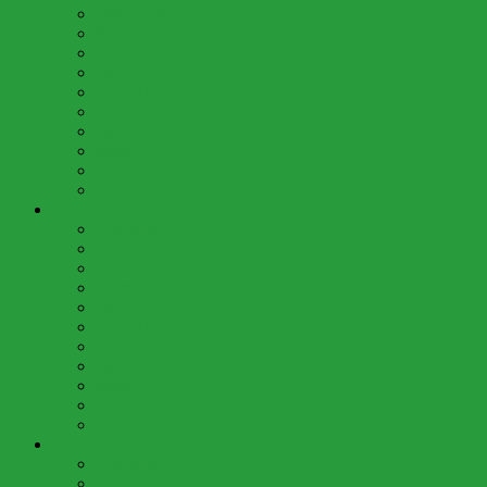
Oktober (4)
September (4)
August (2)
Juli (4)
Juni (3)
Mai (4)
April (3)
März (5)
Februar (3)
Januar (2)
2020 (35)
Dezember (3)
November (4)
Oktober (3)
September (3)
Juli (4)
Juni (3)
Mai (3)
April (1)
März (4)
Februar (5)
Januar (2)
2019 (43)
Dezember (4)
November (4)