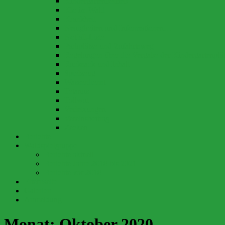
Kindergartenbetrieb
Klo im Wald
Krankheit
Neuigkeiten und Informationen…
Notfall-Liste
Parkplätze und Zufahrtsweg
Regelungen über die Vergabe der Kindergartenplä
Rucksack und Inhalt
Spielzeug
Wasserdienst
Tetanus
Tollwut
Verletzungen
Vereinsbeitrag
Zecken
Berichte
Waldspielgruppe
Berichte aktuell
Berichte Jahre 2018 bis 2021
Berichte vor 2018
Elternseite
Galerien
Anmeldung
Monat:
Oktober 2020