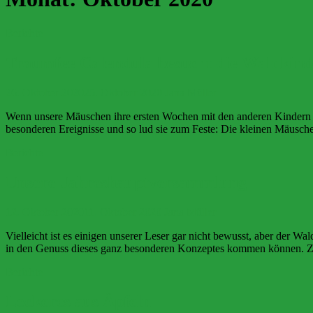
Berichte
Traumfee Calendula besucht die Waldkind
26. Oktober 2020
25. Oktober 2020
Jana Müller
Wenn unsere Mäuschen ihre ersten Wochen mit den anderen Kindern im W
besonderen Ereignisse und so lud sie zum Feste: Die kleinen Mäusche
Berichte
Unsere Jahreshauptversammlung
12. Oktober 2020
11. Oktober 2020
Jana Müller
Vielleicht ist es einigen unserer Leser gar nicht bewusst, aber der Wa
in den Genuss dieses ganz besonderen Konzeptes kommen können. Zu
Berichte
Leckeres aus Äpfeln