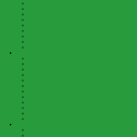
September (6)
August (1)
Juli (9)
Juni (4)
Mai (8)
April (4)
März (4)
Februar (3)
Januar (3)
2022 (57)
Dezember (3)
November (3)
Oktober (9)
September (5)
August (3)
Juli (8)
Juni (8)
Mai (5)
April (4)
März (3)
Februar (4)
Januar (2)
2021 (42)
Dezember (4)
November (4)