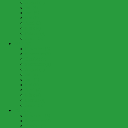
August (1)
Juli (8)
Juni (5)
Mai (6)
April (3)
März (4)
Februar (4)
Januar (3)
2024 (57)
Dezember (3)
November (3)
Oktober (7)
September (8)
August (1)
Juli (9)
Juni (5)
Mai (6)
April (4)
März (4)
Februar (4)
Januar (3)
2023 (57)
Dezember (3)
November (3)
Oktober (9)