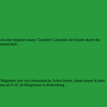
sem Jahr begleitet unsere Traumfee Calendula die Kinder durch die
Traumfee
 Gemeinschaft…
Weiterlesen
Calendula
besucht
die
Waldkinder
 Mitglieder sehr viel ehrenamtliche Arbeit leisten, damit unsere Kinder
Unsere
fand am 9.10. im Bürgerhaus in Rettersburg…
Weiterlesen
Jahreshauptv