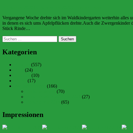
5. Oktober 2020
14. November 2020
Christine Peters
Vergangene Woche drehte sich im Waldkindergarten weiterhin alles 
in denen es sich ums Apfelpflücken drehte.Auch die Zwergenkinder du
Leckeres
Stück Rinde…
Weiterlesen
aus
Suchen
Äpfeln
nach:
Kategorien
Berichte
(557)
FAQ
(24)
Galerien
(10)
Verein
(17)
Waldspielgruppe
(166)
Berichte aktuell
(70)
Berichte Jahre 2018 bis 2021
(27)
Berichte vor 2018
(65)
Impressionen