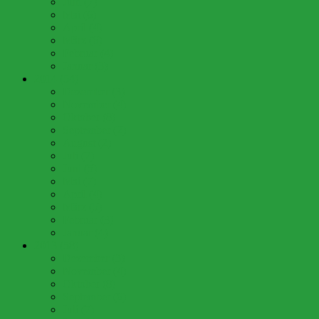
Juni (7)
Mai (6)
April (4)
März (6)
Februar (4)
Januar (3)
2014 (54)
Dezember (3)
November (4)
Oktober (8)
September (2)
August (2)
Juli (7)
Juni (5)
Mai (7)
April (4)
März (5)
Februar (3)
Januar (4)
2013 (58)
Dezember (3)
November (4)
Oktober (8)
September (6)
Juli (7)