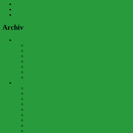
Neues aus dem Waldkindergarten
Zwischen Wind und Wetter
Neues aus der Waldspielgruppe
Archiv
2026 (34)
Juli (8)
Juni (6)
Mai (7)
April (2)
März (5)
Februar (3)
Januar (3)
2025 (55)
Dezember (3)
November (4)
Oktober (8)
September (6)
August (1)
Juli (8)
Juni (5)
Mai (6)
April (3)