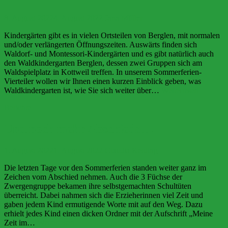
an?
8. August 2022
4. August 2022
Jana Müller
Kindergärten gibt es in vielen Ortsteilen von Berglen, mit normalen
und/oder verlängerten Öffnungszeiten. Auswärts finden sich
Waldorf- und Montessori-Kindergärten und es gibt natürlich auch
den Waldkindergarten Berglen, dessen zwei Gruppen sich am
Waldspielplatz in Kottweil treffen. In unserem Sommerferien-
Vierteiler wollen wir Ihnen einen kurzen Einblick geben, was
Der
Waldkindergarten ist, wie Sie sich weiter über…
Weiterlesen
Waldkind
Berichte
ist
mehr
als
Und noch mehr Abschiede…
eine
Alternati
1. August 2022
1. August 2022
Claudia Kettling
Die letzten Tage vor den Sommerferien standen weiter ganz im
Zeichen vom Abschied nehmen. Auch die 3 Füchse der
Zwergengruppe bekamen ihre selbstgemachten Schultüten
überreicht. Dabei nahmen sich die Erzieherinnen viel Zeit und
gaben jedem Kind ermutigende Worte mit auf den Weg. Dazu
erhielt jedes Kind einen dicken Ordner mit der Aufschrift „Meine
Und
Zeit im…
Weiterlesen