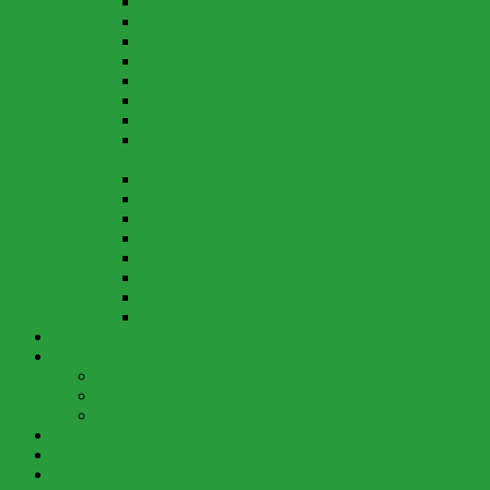
Giftpflanzen
Kindergartenbetrieb
Klo im Wald
Krankheit
Neuigkeiten und Informationen…
Notfall-Liste
Parkplätze und Zufahrtsweg
Regelungen über die Vergabe der
Kindergartenplätze
Rucksack und Inhalt
Spielzeug
Wasserdienst
Tetanus
Tollwut
Verletzungen
Vereinsbeitrag
Zecken
Berichte
Waldspielgruppe
Berichte aktuell
Berichte Jahre 2018 bis 2021
Berichte vor 2018
Elternseite
Galerien
Anmeldung