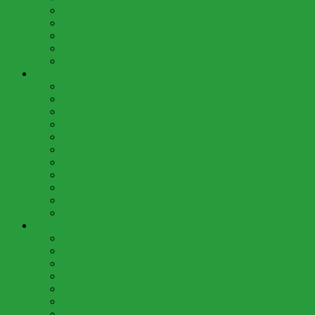
Mai (4)
April (3)
März (5)
Februar (3)
Januar (2)
2020 (35)
Dezember (3)
November (4)
Oktober (3)
September (3)
Juli (4)
Juni (3)
Mai (3)
April (1)
März (4)
Februar (5)
Januar (2)
2019 (43)
Dezember (4)
November (4)
Oktober (5)
September (3)
Juli (5)
Juni (2)
Mai (8)