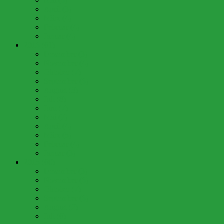
Mai (6)
April (3)
März (4)
Februar (4)
Januar (4)
2016 (61)
Dezember (3)
November (4)
Oktober (7)
September (6)
August (3)
Juli (8)
Juni (7)
Mai (7)
April (4)
März (5)
Februar (4)
Januar (3)
2015 (60)
Dezember (3)
November (6)
Oktober (7)
September (6)
August (2)
Juli (6)