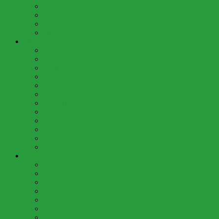
April (4)
März (4)
Februar (3)
Januar (3)
2022 (57)
Dezember (3)
November (3)
Oktober (9)
September (5)
August (3)
Juli (8)
Juni (8)
Mai (5)
April (4)
März (3)
Februar (4)
Januar (2)
2021 (42)
Dezember (4)
November (4)
Oktober (4)
September (4)
August (2)
Juli (4)
Juni (3)