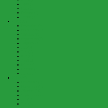
April (2)
März (3)
Februar (4)
Januar (3)
2018 (58)
Dezember (3)
November (3)
Oktober (9)
September (6)
August (2)
Juli (8)
Juni (7)
Mai (6)
April (3)
März (5)
Februar (2)
Januar (4)
2017 (46)
Dezember (2)
November (4)
Oktober (10)
September (2)
Juli (4)
Juni (3)