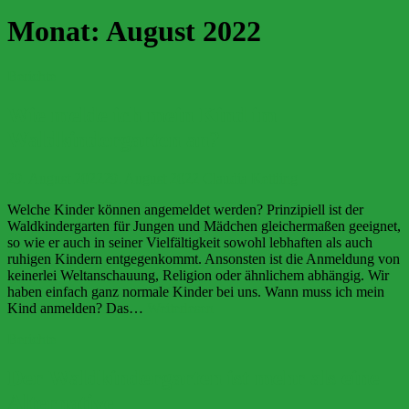
Monat:
August 2022
Berichte
Wie melde ich mein Kind im
Waldkindergarten an?
29. August 2022
29. August 2022
Claudia Kettling
Welche Kinder können angemeldet werden? Prinzipiell ist der
Waldkindergarten für Jungen und Mädchen gleichermaßen geeignet,
so wie er auch in seiner Vielfältigkeit sowohl lebhaften als auch
ruhigen Kindern entgegenkommt. Ansonsten ist die Anmeldung von
keinerlei Weltanschauung, Religion oder ähnlichem abhängig. Wir
haben einfach ganz normale Kinder bei uns. Wann muss ich mein
Wie
Kind anmelden? Das…
Weiterlesen
melde
Berichte
ich
mein
Kind
Der Waldkindergarten ist mehr als eine
im
Alternative
Waldkindergarten