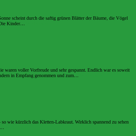
 Sonne scheint durch die saftig grünen Blätter der Bäume, die Vögel
Spielen
h. Die Kinder…
Weiterlesen
im
Wald
ie waren voller Vorfreude und sehr gespannt. Endlich war es soweit
Muttertag
n Kindern in Empfang genommen und zum…
Weiterlesen
 so wie kürzlich das Kletten-Labkraut. Wirklich spannend zu sehen
Fuchsausflug
nt…
Weiterlesen
ins