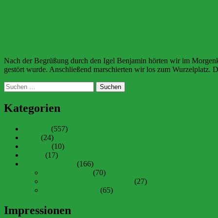
Berichte aktuell
Neues aus der Waldspielgruppe
6. Mai 2024
3. Mai 2024
Nicole Gasior
Nach der Begrüßung durch den Igel Benjamin hörten wir im Morgenkr
gestört wurde. Anschließend marschierten wir los zum Wurzelplatz. Do
Suchen
nach:
Kategorien
Berichte
(557)
FAQ
(24)
Galerien
(10)
Verein
(17)
Waldspielgruppe
(166)
Berichte aktuell
(70)
Berichte Jahre 2018 bis 2021
(27)
Berichte vor 2018
(65)
Impressionen