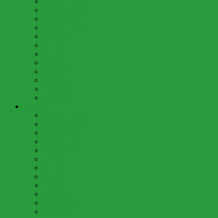
Dezember (3)
November (3)
Oktober (9)
September (6)
August (1)
Juli (9)
Juni (4)
Mai (8)
April (4)
März (4)
Februar (3)
Januar (3)
2022 (57)
Dezember (3)
November (3)
Oktober (9)
September (5)
August (3)
Juli (8)
Juni (8)
Mai (5)
April (4)
März (3)
Februar (4)
Januar (2)