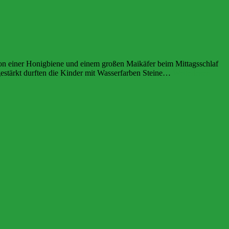
Eins+Alles
on einer Honigbiene und einem großen Maikäfer beim Mittagsschlaf
Neue
 gestärkt durften die Kinder mit Wasserfarben Steine…
Weiterlesen
aus
der
Walds