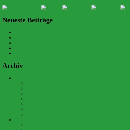
Neueste Beiträge
Neues aus der Waldspielgruppe
Fuchsübernachtung, Verabschiedung und Ausflug
Neues aus dem Waldkindergarten
Zwischen Wind und Wetter
Neues aus der Waldspielgruppe
Archiv
2026 (34)
Juli (8)
Juni (6)
Mai (7)
April (2)
März (5)
Februar (3)
Januar (3)
2025 (55)
Dezember (3)