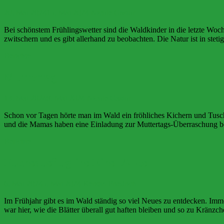
20. Mai 2024
15. Mai 2024
Nicole Gasior
Bei schönstem Frühlingswetter sind die Waldkinder in die letzte Woche
zwitschern und es gibt allerhand zu beobachten. Die Natur ist in st
Berichte
Muttertag
13. Mai 2024
8. Mai 2024
Nicole Gasior
Schon vor Tagen hörte man im Wald ein fröhliches Kichern und Tusche
und die Mamas haben eine Einladung zur Muttertags-Überraschung
Berichte
Fuchsausflug ins Eins+Alles
6. Mai 2024
5. Mai 2024
Kerstin Friedrich
Im Frühjahr gibt es im Wald ständig so viel Neues zu entdecken. Imm
war hier, wie die Blätter überall gut haften bleiben und so zu Kränz