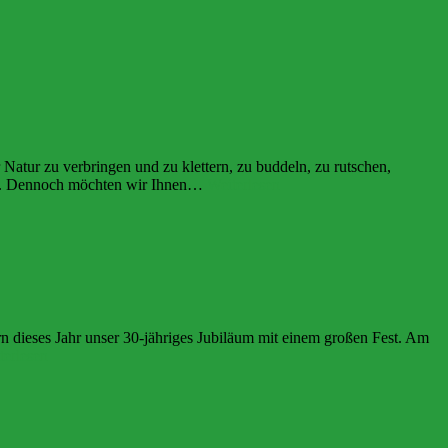
Natur zu verbringen und zu klettern, zu buddeln, zu rutschen,
Neues
rien. Dennoch möchten wir Ihnen…
Weiterlesen
aus
der
Waldspielgruppe
n dieses Jahr unser 30-jähriges Jubiläum mit einem großen Fest. Am
Wir
terlesen
haben
etwas
zu
feiern!