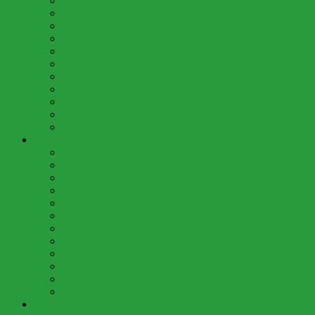
November (4)
Oktober (8)
September (6)
August (1)
Juli (8)
Juni (5)
Mai (6)
April (3)
März (4)
Februar (4)
Januar (3)
2024 (57)
Dezember (3)
November (3)
Oktober (7)
September (8)
August (1)
Juli (9)
Juni (5)
Mai (6)
April (4)
März (4)
Februar (4)
Januar (3)
2023 (57)