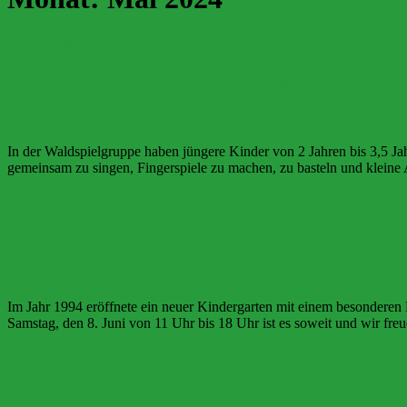
Berichte aktuell
Neues aus der Waldspielgruppe
27. Mai 2024
3. Mai 2024
Nicole Gasior
In der Waldspielgruppe haben jüngere Kinder von 2 Jahren bis 3,5 Jah
gemeinsam zu singen, Fingerspiele zu machen, zu basteln und klein
Berichte
Wir haben etwas zu feiern!
27. Mai 2024
3. Mai 2024
Nicole Gasior
Im Jahr 1994 eröffnete ein neuer Kindergarten mit einem besonderen 
Samstag, den 8. Juni von 11 Uhr bis 18 Uhr ist es soweit und wir fr
Berichte
Spielen im Wald