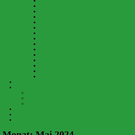
Kindergartenbetrieb
Klo im Wald
Krankheit
Neuigkeiten und Informationen…
Notfall-Liste
Parkplätze und Zufahrtsweg
Regelungen über die Vergabe der Kindergartenplä
Rucksack und Inhalt
Spielzeug
Wasserdienst
Tetanus
Tollwut
Verletzungen
Vereinsbeitrag
Zecken
Berichte
Waldspielgruppe
Berichte aktuell
Berichte Jahre 2018 bis 2021
Berichte vor 2018
Elternseite
Galerien
Anmeldung
Monat:
Mai 2024