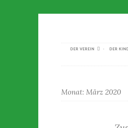
Zum
Waldkinder
Inhalt
springen
DER VEREIN
DER KIN
Monat:
März 2020
Zu