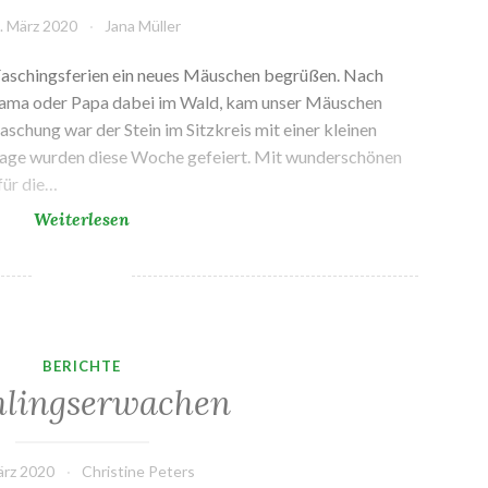
. März 2020
Jana Müller
Faschingsferien ein neues Mäuschen begrüßen. Nach
ama oder Papa dabei im Wald, kam unser Mäuschen
aschung war der Stein im Sitzkreis mit einer kleinen
age wurden diese Woche gefeiert. Mit wunderschönen
für die…
Frühjahrsputz
Weiterlesen
im
Wald
BERICHTE
hlingserwachen
ärz 2020
Christine Peters