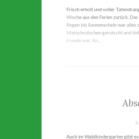
Frisch erholt und voller Tatendra
Woche aus den Ferien zurück. Das W
Regen bis Sonnenschein war alles 
Matschrutschen gerutscht und tief
Freude war. An…
Abs
2
Auch im Waldkindergarten gibt es