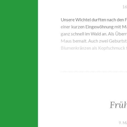
16
Unsere Wichtel durften nach den 
einer kurzen Eingewöhnung mit M
ganz schnell im Wald an. Als Überr
Maus bemalt. Auch zwei Geburtst
Blumenkränzen als Kopfschmuck 
Frü
9. M