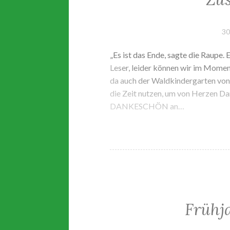
30
„Es ist das Ende, sagte die Raupe. 
Leser, leider können wir im Momen
da auch der Waldkindergarten von
die Zeit nutzen, um von Herzen D
DANKESCHÖN an…
Frühj