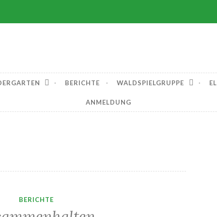
garten Berglen e. V
DERGARTEN
BERICHTE
WALDSPIELGRUPPE
E
ANMELDUNG
BERICHTE
sammenhalten