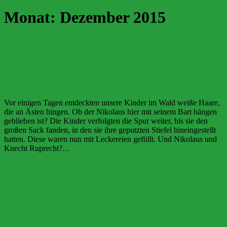
Monat:
Dezember 2015
Berichte
Nikolaus und Glitzerstaub
14. Dezember 2015
wk-admin
Vor einigen Tagen entdeckten unsere Kinder im Wald weiße Haare,
die an Ästen hingen. Ob der Nikolaus hier mit seinem Bart hängen
geblieben ist? Die Kinder verfolgten die Spur weiter, bis sie den
großen Sack fanden, in den sie ihre geputzten Stiefel hineingestellt
hatten. Diese waren nun mit Leckereien gefüllt. Und Nikolaus und
Nikolaus
Knecht Ruprecht?…
Weiterlesen
und
Berichte
Glitzerstaub
Nach altem Brauch begehen wir den
Barbaratag
7. Dezember 2015
wk-admin