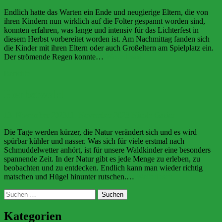
Endlich hatte das Warten ein Ende und neugierige Eltern, die von
ihren Kindern nun wirklich auf die Folter gespannt worden sind,
konnten erfahren, was lange und intensiv für das Lichterfest in
diesem Herbst vorbereitet worden ist. Am Nachmittag fanden sich
die Kinder mit ihren Eltern oder auch Großeltern am Spielplatz ein.
Wunderschönes
Der strömende Regen konnte…
Weiterlesen
Lichterfest
Berichte
Herbstwald
13. November 2023
11. November 2023
Nicole Gasior
Die Tage werden kürzer, die Natur verändert sich und es wird
spürbar kühler und nasser. Was sich für viele erstmal nach
Schmuddelwetter anhört, ist für unsere Waldkinder eine besonders
spannende Zeit. In der Natur gibt es jede Menge zu erleben, zu
beobachten und zu entdecken. Endlich kann man wieder richtig
Herbstwald
matschen und Hügel hinunter rutschen.…
Weiterlesen
Suchen
nach:
Kategorien