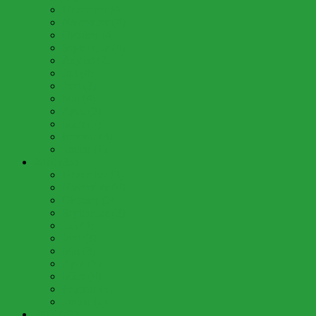
Dezember (4)
November (4)
Oktober (4)
September (4)
August (2)
Juli (4)
Juni (3)
Mai (4)
April (3)
März (5)
Februar (3)
Januar (2)
2020 (35)
Dezember (3)
November (4)
Oktober (3)
September (3)
Juli (4)
Juni (3)
Mai (3)
April (1)
März (4)
Februar (5)
Januar (2)
2019 (43)