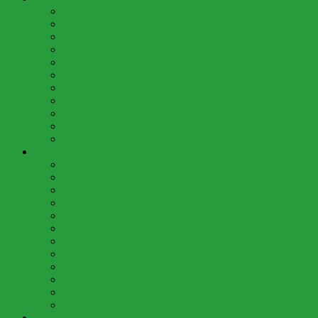
Dezember (4)
November (4)
Oktober (5)
September (3)
Juli (5)
Juni (2)
Mai (8)
April (2)
März (3)
Februar (4)
Januar (3)
2018 (58)
Dezember (3)
November (3)
Oktober (9)
September (6)
August (2)
Juli (8)
Juni (7)
Mai (6)
April (3)
März (5)
Februar (2)
Januar (4)
2017 (46)