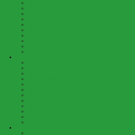
Oktober (8)
September (6)
August (1)
Juli (8)
Juni (5)
Mai (6)
April (3)
März (4)
Februar (4)
Januar (3)
2024 (57)
Dezember (3)
November (3)
Oktober (7)
September (8)
August (1)
Juli (9)
Juni (5)
Mai (6)
April (4)
März (4)
Februar (4)
Januar (3)
2023 (57)
Dezember (3)