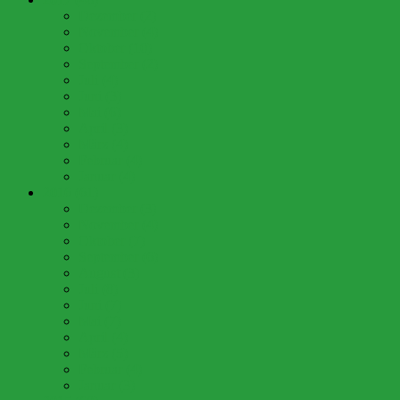
Dezember (2)
November (4)
Oktober (10)
September (2)
Juli (4)
Juni (3)
Mai (6)
April (3)
März (4)
Februar (4)
Januar (4)
2016 (61)
Dezember (3)
November (4)
Oktober (7)
September (6)
August (3)
Juli (8)
Juni (7)
Mai (7)
April (4)
März (5)
Februar (4)
Januar (3)