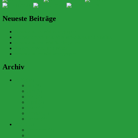
Neueste Beiträge
Neues aus der Waldspielgruppe
Fuchsübernachtung, Verabschiedung und Ausflug
Neues aus dem Waldkindergarten
Zwischen Wind und Wetter
Neues aus der Waldspielgruppe
Archiv
2026 (34)
Juli (8)
Juni (6)
Mai (7)
April (2)
März (5)
Februar (3)
Januar (3)
2025 (55)
Dezember (3)
November (4)