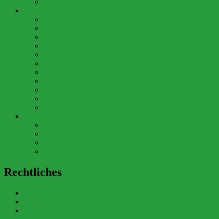
Januar (4)
2013 (58)
Dezember (3)
November (4)
Oktober (8)
September (6)
Juli (7)
Juni (7)
Mai (6)
April (5)
März (4)
Februar (4)
Januar (4)
2012 (20)
Dezember (3)
November (4)
Oktober (9)
September (4)
Rechtliches
Datenschutzerklärung
Disclaimer
Impressum