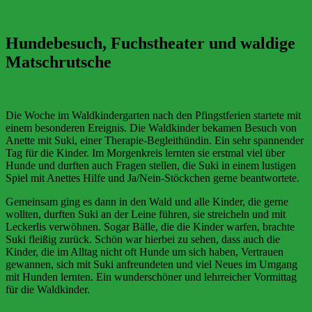
Berichte
Hundebesuch, Fuchstheater und waldige
Matschrutsche
15. Juni 2026
14. Juni 2026
Maren Blessing
Die Woche im Waldkindergarten nach den Pfingstferien startete mit
einem besonderen Ereignis. Die Waldkinder bekamen Besuch von
Anette mit Suki, einer Therapie-Begleithündin. Ein sehr spannender
Tag für die Kinder. Im Morgenkreis lernten sie erstmal viel über
Hunde und durften auch Fragen stellen, die Suki in einem lustigen
Spiel mit Anettes Hilfe und Ja/Nein-Stöckchen gerne beantwortete.
Gemeinsam ging es dann in den Wald und alle Kinder, die gerne
wollten, durften Suki an der Leine führen, sie streicheln und mit
Leckerlis verwöhnen. Sogar Bälle, die die Kinder warfen, brachte
Suki fleißig zurück. Schön war hierbei zu sehen, dass auch die
Kinder, die im Alltag nicht oft Hunde um sich haben, Vertrauen
gewannen, sich mit Suki anfreundeten und viel Neues im Umgang
mit Hunden lernten. Ein wunderschöner und lehrreicher Vormittag
für die Waldkinder.