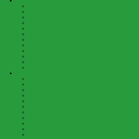
2015 (60)
Dezember (3)
November (6)
Oktober (7)
September (6)
August (2)
Juli (6)
Juni (7)
Mai (6)
April (4)
März (6)
Februar (4)
Januar (3)
2014 (54)
Dezember (3)
November (4)
Oktober (8)
September (2)
August (2)
Juli (7)
Juni (5)
Mai (7)
April (4)
März (5)
Februar (3)