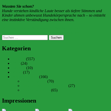
Wussten Sie schon?
Hunde verstehen kindliche Laute besser als tiefere Stimmen und
Kinder ahmen unbewusst Hundekörpersprache nach – so entsteht
eine instinktive Verständigung zwischen ihnen.
Beitragsnavigation
Vorheriger Beitrag
Neues aus der Waldspielgruppe
Nächster Beitrag
Neues aus der Waldspielgruppe
Suchen
nach:
Kategorien
Berichte
(557)
FAQ
(24)
Galerien
(10)
Verein
(17)
Waldspielgruppe
(166)
Berichte aktuell
(70)
Berichte Jahre 2018 bis 2021
(27)
Berichte vor 2018
(65)
Impressionen