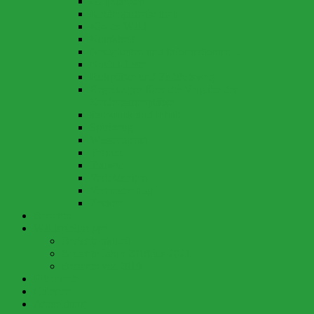
Giftpflanzen
Kindergartenbetrieb
Klo im Wald
Krankheit
Neuigkeiten und Informationen…
Notfall-Liste
Parkplätze und Zufahrtsweg
Regelungen über die Vergabe der
Kindergartenplätze
Rucksack und Inhalt
Spielzeug
Wasserdienst
Tetanus
Tollwut
Verletzungen
Vereinsbeitrag
Zecken
Berichte
Waldspielgruppe
Berichte aktuell
Berichte Jahre 2018 bis 2021
Berichte vor 2018
Elternseite
Galerien
Anmeldung