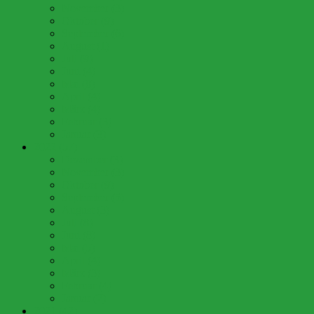
November (3)
Oktober (9)
September (6)
August (1)
Juli (9)
Juni (4)
Mai (8)
April (4)
März (4)
Februar (3)
Januar (3)
2022 (57)
Dezember (3)
November (3)
Oktober (9)
September (5)
August (3)
Juli (8)
Juni (8)
Mai (5)
April (4)
März (3)
Februar (4)
Januar (2)
2021 (42)