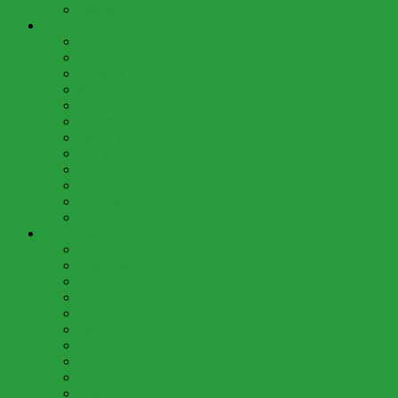
Januar (4)
2016 (61)
Dezember (3)
November (4)
Oktober (7)
September (6)
August (3)
Juli (8)
Juni (7)
Mai (7)
April (4)
März (5)
Februar (4)
Januar (3)
2015 (60)
Dezember (3)
November (6)
Oktober (7)
September (6)
August (2)
Juli (6)
Juni (7)
Mai (6)
April (4)
März (6)