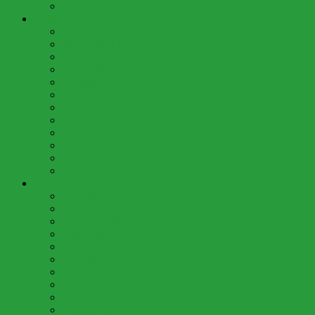
Januar (3)
2018 (58)
Dezember (3)
November (3)
Oktober (9)
September (6)
August (2)
Juli (8)
Juni (7)
Mai (6)
April (3)
März (5)
Februar (2)
Januar (4)
2017 (46)
Dezember (2)
November (4)
Oktober (10)
September (2)
Juli (4)
Juni (3)
Mai (6)
April (3)
März (4)
Februar (4)