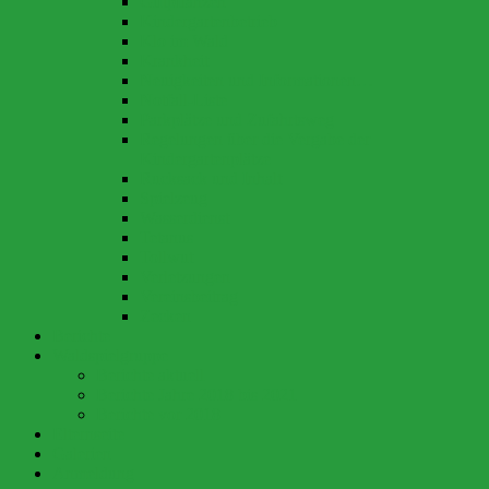
Giftpflanzen
Kindergartenbetrieb
Klo im Wald
Krankheit
Neuigkeiten und Informationen…
Notfall-Liste
Parkplätze und Zufahrtsweg
Regelungen über die Vergabe der
Kindergartenplätze
Rucksack und Inhalt
Spielzeug
Wasserdienst
Tetanus
Tollwut
Verletzungen
Vereinsbeitrag
Zecken
Berichte
Waldspielgruppe
Berichte aktuell
Berichte Jahre 2018 bis 2021
Berichte vor 2018
Elternseite
Galerien
Anmeldung