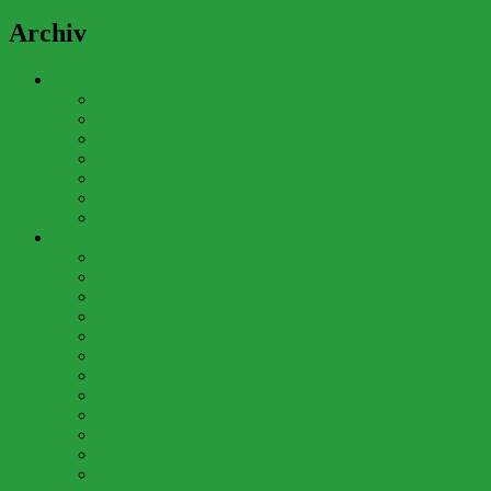
Archiv
2026 (34)
Juli (8)
Juni (6)
Mai (7)
April (2)
März (5)
Februar (3)
Januar (3)
2025 (55)
Dezember (3)
November (4)
Oktober (8)
September (6)
August (1)
Juli (8)
Juni (5)
Mai (6)
April (3)
März (4)
Februar (4)
Januar (3)