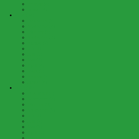
Februar (4)
Januar (3)
2014 (54)
Dezember (3)
November (4)
Oktober (8)
September (2)
August (2)
Juli (7)
Juni (5)
Mai (7)
April (4)
März (5)
Februar (3)
Januar (4)
2013 (58)
Dezember (3)
November (4)
Oktober (8)
September (6)
Juli (7)
Juni (7)
Mai (6)
April (5)
März (4)