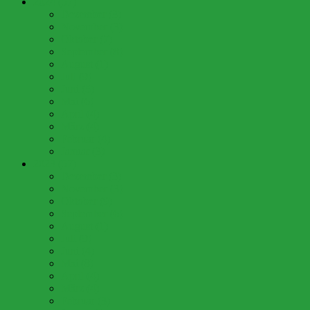
2024 (57)
Dezember (3)
November (3)
Oktober (7)
September (8)
August (1)
Juli (9)
Juni (5)
Mai (6)
April (4)
März (4)
Februar (4)
Januar (3)
2023 (57)
Dezember (3)
November (3)
Oktober (9)
September (6)
August (1)
Juli (9)
Juni (4)
Mai (8)
April (4)
März (4)
Februar (3)