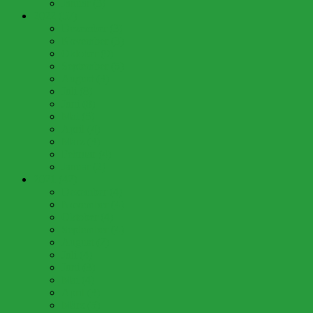
Januar (3)
2022 (57)
Dezember (3)
November (3)
Oktober (9)
September (5)
August (3)
Juli (8)
Juni (8)
Mai (5)
April (4)
März (3)
Februar (4)
Januar (2)
2021 (42)
Dezember (4)
November (4)
Oktober (4)
September (4)
August (2)
Juli (4)
Juni (3)
Mai (4)
April (3)
März (5)