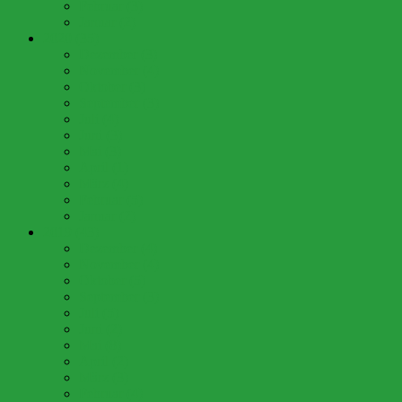
Februar (3)
Januar (2)
2020 (35)
Dezember (3)
November (4)
Oktober (3)
September (3)
Juli (4)
Juni (3)
Mai (3)
April (1)
März (4)
Februar (5)
Januar (2)
2019 (43)
Dezember (4)
November (4)
Oktober (5)
September (3)
Juli (5)
Juni (2)
Mai (8)
April (2)
März (3)
Februar (4)