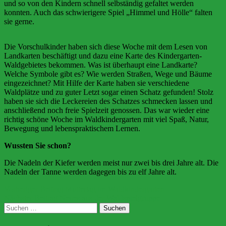
und so von den Kindern schnell selbständig gefaltet werden
konnten. Auch das schwierigere Spiel „Himmel und Hölle“ falten
sie gerne.
Die Vorschulkinder haben sich diese Woche mit dem Lesen von
Landkarten beschäftigt und dazu eine Karte des Kindergarten-
Waldgebietes bekommen. Was ist überhaupt eine Landkarte?
Welche Symbole gibt es? Wie werden Straßen, Wege und Bäume
eingezeichnet? Mit Hilfe der Karte haben sie verschiedene
Waldplätze und zu guter Letzt sogar einen Schatz gefunden! Stolz
haben sie sich die Leckereien des Schatzes schmecken lassen und
anschließend noch freie Spielzeit genossen. Das war wieder eine
richtig schöne Woche im Waldkindergarten mit viel Spaß, Natur,
Bewegung und lebenspraktischem Lernen.
Wussten Sie schon?
Die Nadeln der Kiefer werden meist nur zwei bis drei Jahre alt. Die
Nadeln der Tanne werden dagegen bis zu elf Jahre alt.
Beitragsnavigation
Vorheriger Beitrag
Muttertag im Waldkindergarten
Nächster Beitrag
Neues aus der Waldspielgruppe
Suchen
nach: