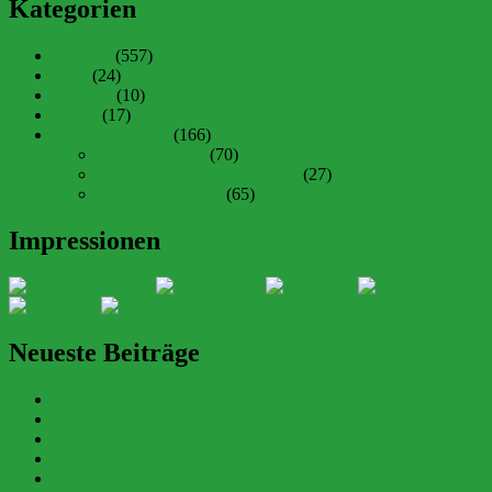
Kategorien
Berichte
(557)
FAQ
(24)
Galerien
(10)
Verein
(17)
Waldspielgruppe
(166)
Berichte aktuell
(70)
Berichte Jahre 2018 bis 2021
(27)
Berichte vor 2018
(65)
Impressionen
Neueste Beiträge
Neues aus der Waldspielgruppe
Fuchsübernachtung, Verabschiedung und Ausflug
Neues aus dem Waldkindergarten
Zwischen Wind und Wetter
Neues aus der Waldspielgruppe