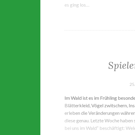
es ging los…
Spiele
25
Im Wald ist es im Frühling besond
Blätterkleid, Vögel zwitschern, I
erleben die Veränderungen währen
diese genau. Letzte Woche haben
bei uns im Wald“ beschäftigt: We