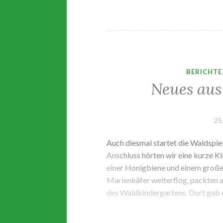
BERICHTE
Neues aus
25
Auch diesmal startet die Waldspie
Anschluss hörten wir eine kurze K
einer Honigbiene und einem große
Marienkäfer weiterflog, packten a
des Waldkindergartens. Dort gab 