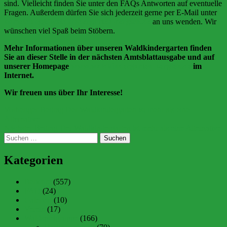
sind. Vielleicht finden Sie unter den FAQs Antworten auf eventuelle
Fragen. Außerdem dürfen Sie sich jederzeit gerne per E-Mail unter
anmeldung@waldkindergarten-berglen.de
an uns wenden. Wir
wünschen viel Spaß beim Stöbern.
Mehr Informationen über unseren Waldkindergarten finden
Sie an dieser Stelle in der nächsten Amtsblattausgabe und auf
unserer Homepage
www.waldkindergarten-berglen.de
im
Internet.
Wir freuen uns über Ihr Interesse!
Beitragsnavigation
Vorheriger Beitrag
Der Waldkindergarten ist mehr als eine
Alternative
Nächster Beitrag
Der Waldkindergarten ist mehr als eine Alternative
Suchen
nach:
Kategorien
Berichte
(557)
FAQ
(24)
Galerien
(10)
Verein
(17)
Waldspielgruppe
(166)