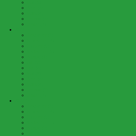
Mai (6)
April (4)
März (4)
Februar (4)
Januar (3)
2023 (57)
Dezember (3)
November (3)
Oktober (9)
September (6)
August (1)
Juli (9)
Juni (4)
Mai (8)
April (4)
März (4)
Februar (3)
Januar (3)
2022 (57)
Dezember (3)
November (3)
Oktober (9)
September (5)
August (3)
Juli (8)