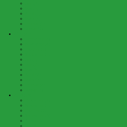
Juni (3)
Mai (3)
April (1)
März (4)
Februar (5)
Januar (2)
2019 (43)
Dezember (4)
November (4)
Oktober (5)
September (3)
Juli (5)
Juni (2)
Mai (8)
April (2)
März (3)
Februar (4)
Januar (3)
2018 (58)
Dezember (3)
November (3)
Oktober (9)
September (6)
August (2)
Juli (8)