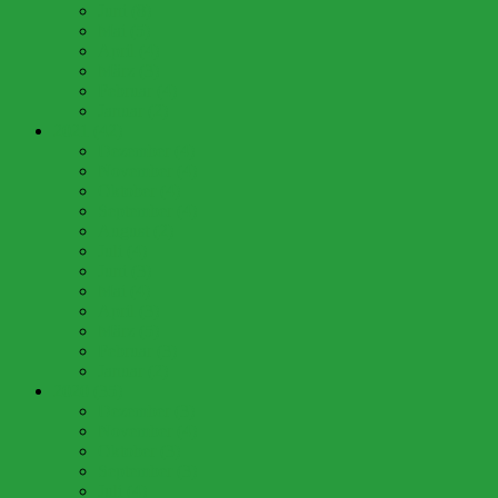
Juni (8)
Mai (5)
April (4)
März (3)
Februar (4)
Januar (2)
2021 (42)
Dezember (4)
November (4)
Oktober (4)
September (4)
August (2)
Juli (4)
Juni (3)
Mai (4)
April (3)
März (5)
Februar (3)
Januar (2)
2020 (35)
Dezember (3)
November (4)
Oktober (3)
September (3)
Juli (4)