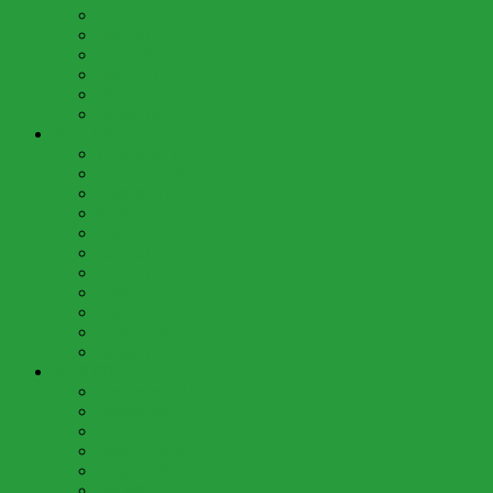
Juni (7)
Mai (6)
April (3)
März (5)
Februar (2)
Januar (4)
2017 (46)
Dezember (2)
November (4)
Oktober (10)
September (2)
Juli (4)
Juni (3)
Mai (6)
April (3)
März (4)
Februar (4)
Januar (4)
2016 (61)
Dezember (3)
November (4)
Oktober (7)
September (6)
August (3)
Juli (8)