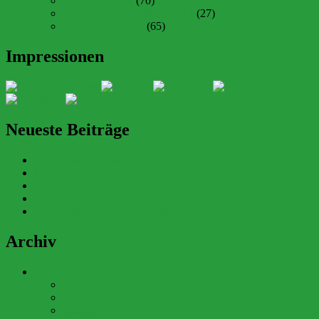
Berichte aktuell
(70)
Berichte Jahre 2018 bis 2021
(27)
Berichte vor 2018
(65)
Impressionen
Neueste Beiträge
Neues aus der Waldspielgruppe
Fuchsübernachtung, Verabschiedung und Ausflug
Neues aus dem Waldkindergarten
Zwischen Wind und Wetter
Neues aus der Waldspielgruppe
Archiv
2026 (34)
Juli (8)
Juni (6)
Mai (7)