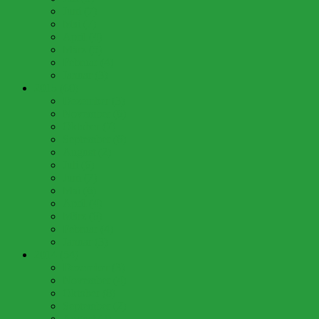
Juni (7)
Mai (7)
April (4)
März (5)
Februar (4)
Januar (3)
2015 (60)
Dezember (3)
November (6)
Oktober (7)
September (6)
August (2)
Juli (6)
Juni (7)
Mai (6)
April (4)
März (6)
Februar (4)
Januar (3)
2014 (54)
Dezember (3)
November (4)
Oktober (8)
September (2)
August (2)