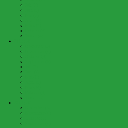
Juli (7)
Juni (5)
Mai (7)
April (4)
März (5)
Februar (3)
Januar (4)
2013 (58)
Dezember (3)
November (4)
Oktober (8)
September (6)
Juli (7)
Juni (7)
Mai (6)
April (5)
März (4)
Februar (4)
Januar (4)
2012 (20)
Dezember (3)
November (4)
Oktober (9)
September (4)