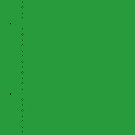
April (2)
März (5)
Februar (3)
Januar (3)
2025 (55)
Dezember (3)
November (4)
Oktober (8)
September (6)
August (1)
Juli (8)
Juni (5)
Mai (6)
April (3)
März (4)
Februar (4)
Januar (3)
2024 (57)
Dezember (3)
November (3)
Oktober (7)
September (8)
August (1)
Juli (9)
Juni (5)