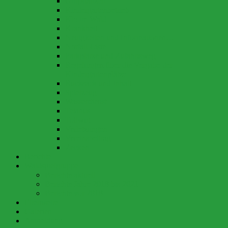
Giftpflanzen
Kindergartenbetrieb
Klo im Wald
Krankheit
Neuigkeiten und Informationen…
Notfall-Liste
Parkplätze und Zufahrtsweg
Regelungen über die Vergabe der
Kindergartenplätze
Rucksack und Inhalt
Spielzeug
Wasserdienst
Tetanus
Tollwut
Verletzungen
Vereinsbeitrag
Zecken
Berichte
Waldspielgruppe
Berichte aktuell
Berichte Jahre 2018 bis 2021
Berichte vor 2018
Elternseite
Galerien
Anmeldung