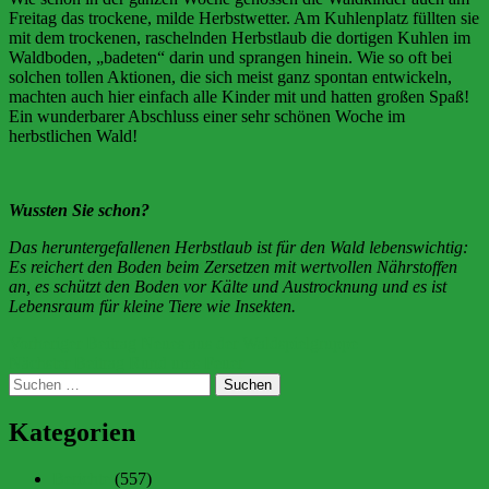
Freitag das trockene, milde Herbstwetter. Am Kuhlenplatz füllten sie
mit dem trockenen, raschelnden Herbstlaub die dortigen Kuhlen im
Waldboden, „badeten“ darin und sprangen hinein. Wie so oft bei
solchen tollen Aktionen, die sich meist ganz spontan entwickeln,
machten auch hier einfach alle Kinder mit und hatten großen Spaß!
Ein wunderbarer Abschluss einer sehr schönen Woche im
herbstlichen Wald!
Wussten Sie schon?
Das heruntergefallenen Herbstlaub ist für den Wald lebenswichtig:
Es reichert den Boden beim Zersetzen mit wertvollen Nährstoffen
an, es schützt den Boden vor Kälte und Austrocknung und es ist
Lebensraum für kleine Tiere wie Insekten.
Beitragsnavigation
Vorheriger Beitrag
Neues aus der Waldspielgruppe
Nächster Beitrag
Rund ums Feuer
Suchen
nach:
Kategorien
Berichte
(557)