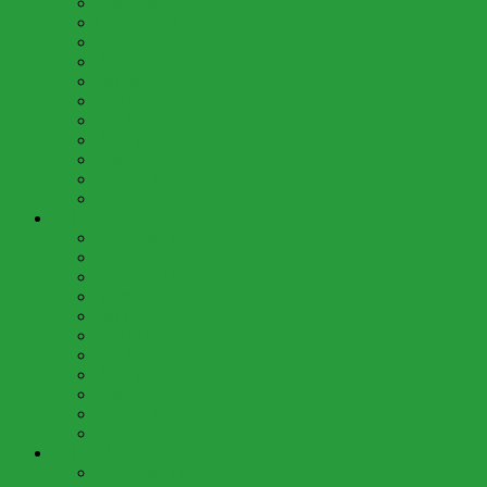
November (3)
Oktober (9)
September (6)
August (2)
Juli (8)
Juni (7)
Mai (6)
April (3)
März (5)
Februar (2)
Januar (4)
2017 (46)
Dezember (2)
November (4)
Oktober (10)
September (2)
Juli (4)
Juni (3)
Mai (6)
April (3)
März (4)
Februar (4)
Januar (4)
2016 (61)
Dezember (3)