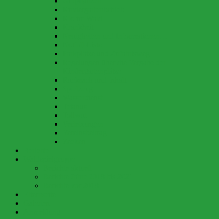
Giftpflanzen
Kindergartenbetrieb
Klo im Wald
Krankheit
Neuigkeiten und Informationen…
Notfall-Liste
Parkplätze und Zufahrtsweg
Regelungen über die Vergabe der
Kindergartenplätze
Rucksack und Inhalt
Spielzeug
Wasserdienst
Tetanus
Tollwut
Verletzungen
Vereinsbeitrag
Zecken
Berichte
Waldspielgruppe
Berichte aktuell
Berichte Jahre 2018 bis 2021
Berichte vor 2018
Elternseite
Galerien
Anmeldung