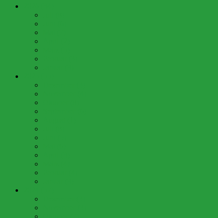
2026 (34)
Juli (8)
Juni (6)
Mai (7)
April (2)
März (5)
Februar (3)
Januar (3)
2025 (55)
Dezember (3)
November (4)
Oktober (8)
September (6)
August (1)
Juli (8)
Juni (5)
Mai (6)
April (3)
März (4)
Februar (4)
Januar (3)
2024 (57)
Dezember (3)
November (3)
Oktober (7)