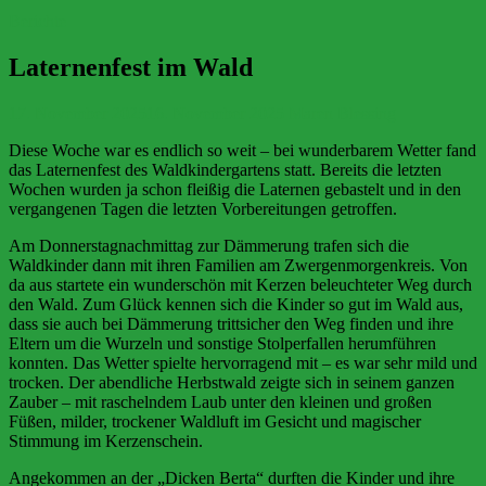
Berichte
Laternenfest im Wald
17. November 2025
16. November 2025
Maren Blessing
Diese Woche war es endlich so weit – bei wunderbarem Wetter fand
das Laternenfest des Waldkindergartens statt. Bereits die letzten
Wochen wurden ja schon fleißig die Laternen gebastelt und in den
vergangenen Tagen die letzten Vorbereitungen getroffen.
Am Donnerstagnachmittag zur Dämmerung trafen sich die
Waldkinder dann mit ihren Familien am Zwergenmorgenkreis. Von
da aus startete ein wunderschön mit Kerzen beleuchteter Weg durch
den Wald. Zum Glück kennen sich die Kinder so gut im Wald aus,
dass sie auch bei Dämmerung trittsicher den Weg finden und ihre
Eltern um die Wurzeln und sonstige Stolperfallen herumführen
konnten. Das Wetter spielte hervorragend mit – es war sehr mild und
trocken. Der abendliche Herbstwald zeigte sich in seinem ganzen
Zauber – mit raschelndem Laub unter den kleinen und großen
Füßen, milder, trockener Waldluft im Gesicht und magischer
Stimmung im Kerzenschein.
Angekommen an der „Dicken Berta“ durften die Kinder und ihre