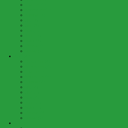
Oktober (9)
September (5)
August (3)
Juli (8)
Juni (8)
Mai (5)
April (4)
März (3)
Februar (4)
Januar (2)
2021 (42)
Dezember (4)
November (4)
Oktober (4)
September (4)
August (2)
Juli (4)
Juni (3)
Mai (4)
April (3)
März (5)
Februar (3)
Januar (2)
2020 (35)