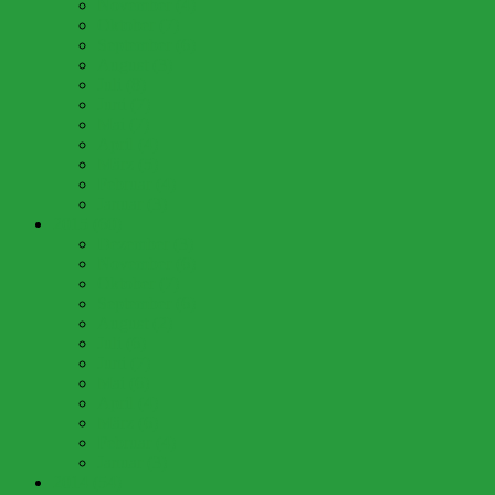
November (4)
Oktober (7)
September (6)
August (3)
Juli (8)
Juni (7)
Mai (7)
April (4)
März (5)
Februar (4)
Januar (3)
2015 (60)
Dezember (3)
November (6)
Oktober (7)
September (6)
August (2)
Juli (6)
Juni (7)
Mai (6)
April (4)
März (6)
Februar (4)
Januar (3)
2014 (54)