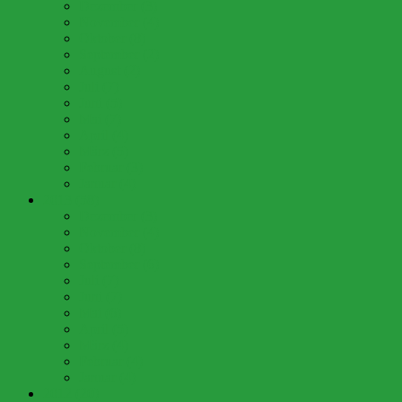
Dezember (3)
November (4)
Oktober (8)
September (2)
August (2)
Juli (7)
Juni (5)
Mai (7)
April (4)
März (5)
Februar (3)
Januar (4)
2013 (58)
Dezember (3)
November (4)
Oktober (8)
September (6)
Juli (7)
Juni (7)
Mai (6)
April (5)
März (4)
Februar (4)
Januar (4)
2012 (20)