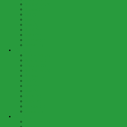
September (8)
August (1)
Juli (9)
Juni (5)
Mai (6)
April (4)
März (4)
Februar (4)
Januar (3)
2023 (57)
Dezember (3)
November (3)
Oktober (9)
September (6)
August (1)
Juli (9)
Juni (4)
Mai (8)
April (4)
März (4)
Februar (3)
Januar (3)
2022 (57)
Dezember (3)
November (3)