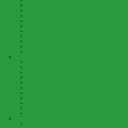
Dezember (3)
November (4)
Oktober (3)
September (3)
Juli (4)
Juni (3)
Mai (3)
April (1)
März (4)
Februar (5)
Januar (2)
2019 (43)
Dezember (4)
November (4)
Oktober (5)
September (3)
Juli (5)
Juni (2)
Mai (8)
April (2)
März (3)
Februar (4)
Januar (3)
2018 (58)
Dezember (3)