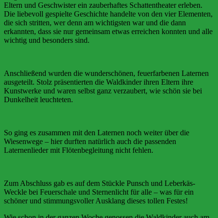
Eltern und Geschwister ein zauberhaftes Schattentheater erleben.
Die liebevoll gespielte Geschichte handelte von den vier Elementen,
die sich stritten, wer denn am wichtigsten war und die dann
erkannten, dass sie nur gemeinsam etwas erreichen konnten und alle
wichtig und besonders sind.
Anschließend wurden die wunderschönen, feuerfarbenen Laternen
ausgeteilt. Stolz präsentierten die Waldkinder ihren Eltern ihre
Kunstwerke und waren selbst ganz verzaubert, wie schön sie bei
Dunkelheit leuchteten.
So ging es zusammen mit den Laternen noch weiter über die
Wiesenwege – hier durften natürlich auch die passenden
Laternenlieder mit Flötenbegleitung nicht fehlen.
Zum Abschluss gab es auf dem Stückle Punsch und Leberkäs-
Weckle bei Feuerschale und Sternenlicht für alle – was für ein
schöner und stimmungsvoller Ausklang dieses tollen Festes!
Wie schon in der ganzen Woche genossen die Waldkinder auch am