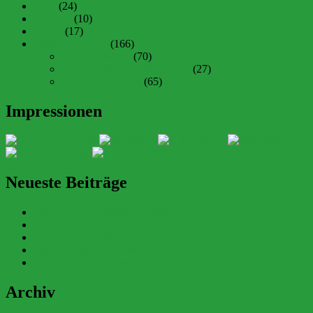
FAQ
(24)
Galerien
(10)
Verein
(17)
Waldspielgruppe
(166)
Berichte aktuell
(70)
Berichte Jahre 2018 bis 2021
(27)
Berichte vor 2018
(65)
Impressionen
Neueste Beiträge
Neues aus der Waldspielgruppe
Fuchsübernachtung, Verabschiedung und Ausflug
Neues aus dem Waldkindergarten
Zwischen Wind und Wetter
Neues aus der Waldspielgruppe
Archiv