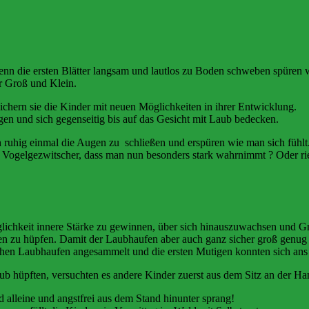
nn die ersten Blätter langsam und lautlos zu Boden schweben spüren 
r Groß und Klein.
hern sie die Kinder mit neuen Möglichkeiten in ihrer Entwicklung.
gen und sich gegenseitig bis auf das Gesicht mit Laub bedecken.
 ruhig einmal die Augen zu schließen und erspüren wie man sich fühlt. 
Vogelgezwitscher, dass man nun besonders stark wahrnimmt ? Oder ri
ichkeit innere Stärke zu gewinnen, über sich hinauszuwachsen und Gre
n zu hüpfen. Damit der Laubhaufen aber auch ganz sicher groß genug is
hohen Laubhaufen angesammelt und die ersten Mutigen konnten sich an
b hüpften, versuchten es andere Kinder zuerst aus dem Sitz an der Han
d alleine und angstfrei aus dem Stand hinunter sprang!