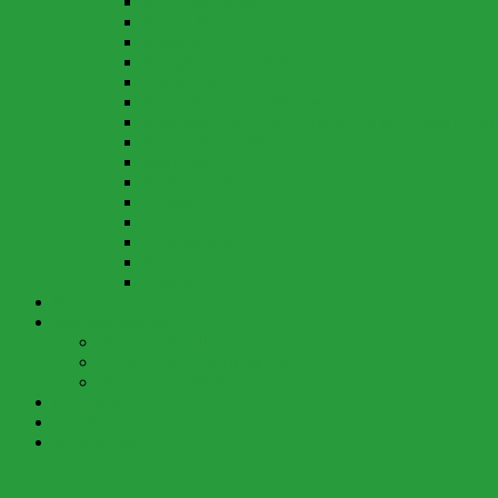
Kindergartenbetrieb
Klo im Wald
Krankheit
Neuigkeiten und Informationen…
Notfall-Liste
Parkplätze und Zufahrtsweg
Regelungen über die Vergabe der Kindergartenplä
Rucksack und Inhalt
Spielzeug
Wasserdienst
Tetanus
Tollwut
Verletzungen
Vereinsbeitrag
Zecken
Berichte
Waldspielgruppe
Berichte aktuell
Berichte Jahre 2018 bis 2021
Berichte vor 2018
Elternseite
Galerien
Anmeldung
Berichte