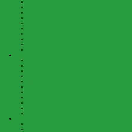
Oktober (4)
September (4)
August (2)
Juli (4)
Juni (3)
Mai (4)
April (3)
März (5)
Februar (3)
Januar (2)
2020 (35)
Dezember (3)
November (4)
Oktober (3)
September (3)
Juli (4)
Juni (3)
Mai (3)
April (1)
März (4)
Februar (5)
Januar (2)
2019 (43)
Dezember (4)
November (4)