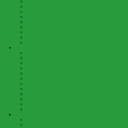
September (6)
August (1)
Juli (9)
Juni (4)
Mai (8)
April (4)
März (4)
Februar (3)
Januar (3)
2022 (57)
Dezember (3)
November (3)
Oktober (9)
September (5)
August (3)
Juli (8)
Juni (8)
Mai (5)
April (4)
März (3)
Februar (4)
Januar (2)
2021 (42)
Dezember (4)
November (4)