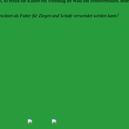
o erfüllt die Kinder ein Vormittag im Wald mit Selbstvertrauen, ne
trocknet als Futter für Ziegen und Schafe verwendet werden kann?