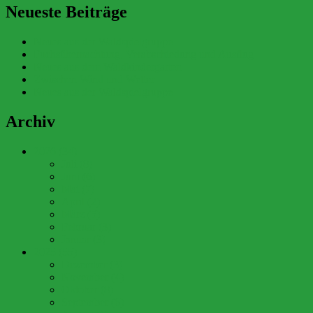
Neueste Beiträge
Neues aus der Waldspielgruppe
Fuchsübernachtung, Verabschiedung und Ausflug
Neues aus dem Waldkindergarten
Zwischen Wind und Wetter
Neues aus der Waldspielgruppe
Archiv
2026 (34)
Juli (8)
Juni (6)
Mai (7)
April (2)
März (5)
Februar (3)
Januar (3)
2025 (55)
Dezember (3)
November (4)
Oktober (8)
September (6)