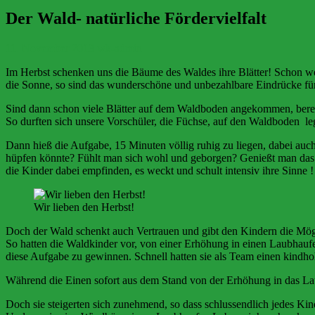
Der Wald- natürliche Fördervielfalt
11. November 2013
wk-admin
Im Herbst schenken uns die Bäume des Waldes ihre Blätter! Schon we
die Sonne, so sind das wunderschöne und unbezahlbare Eindrücke fü
Sind dann schon viele Blätter auf dem Waldboden angekommen, bereic
So durften sich unsere Vorschüler, die Füchse, auf den Waldboden le
Dann hieß die Aufgabe, 15 Minuten völlig ruhig zu liegen, dabei auch
hüpfen könnte? Fühlt man sich wohl und geborgen? Genießt man das 
die Kinder dabei empfinden, es weckt und schult intensiv ihre Sinne !
Wir lieben den Herbst!
Doch der Wald schenkt auch Vertrauen und gibt den Kindern die Mögl
So hatten die Waldkinder vor, von einer Erhöhung in einen Laubhaufe
diese Aufgabe zu gewinnen. Schnell hatten sie als Team einen kind
Während die Einen sofort aus dem Stand von der Erhöhung in das Lau
Doch sie steigerten sich zunehmend, so dass schlussendlich jedes Kin