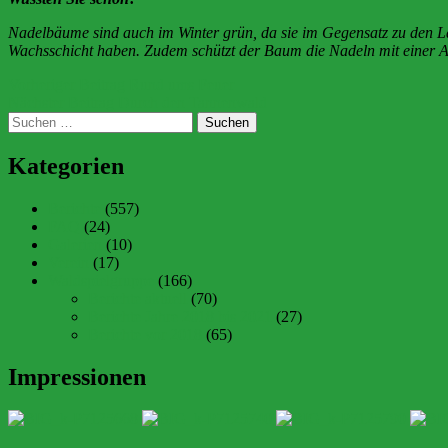
Nadelbäume sind auch im Winter grün, da sie im Gegensatz zu den Lau
Wachsschicht haben. Zudem schützt der Baum die Nadeln mit einer Art 
Beitragsnavigation
Vorheriger Beitrag
Rund ums Feuer
Nächster Beitrag
Durch den Tannenwald
Suchen
nach:
Kategorien
Berichte
(557)
FAQ
(24)
Galerien
(10)
Verein
(17)
Waldspielgruppe
(166)
Berichte aktuell
(70)
Berichte Jahre 2018 bis 2021
(27)
Berichte vor 2018
(65)
Impressionen