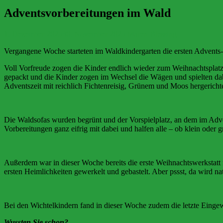
Adventsvorbereitungen im Wald
1. Dezember 2025
30. November 2025
Maren Blessing
Vergangene Woche starteten im Waldkindergarten die ersten Advents
Voll Vorfreude zogen die Kinder endlich wieder zum Weihnachtsplat
gepackt und die Kinder zogen im Wechsel die Wägen und spielten dabe
Adventszeit mit reichlich Fichtenreisig, Grünem und Moos hergericht
Die Waldsofas wurden begrünt und der Vorspielplatz, an dem im Adven
Vorbereitungen ganz eifrig mit dabei und halfen alle – ob klein oder
Außerdem war in dieser Woche bereits die erste Weihnachtswerkstatt
ersten Heimlichkeiten gewerkelt und gebastelt. Aber pssst, da wird n
Bei den Wichtelkindern fand in dieser Woche zudem die letzte Eingew
Wussten Sie schon?