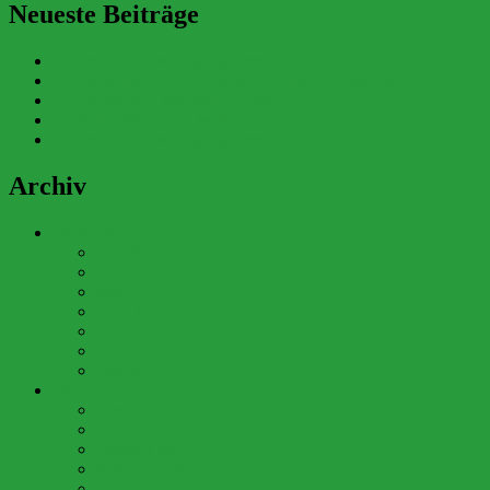
Neueste Beiträge
Neues aus der Waldspielgruppe
Fuchsübernachtung, Verabschiedung und Ausflug
Neues aus dem Waldkindergarten
Zwischen Wind und Wetter
Neues aus der Waldspielgruppe
Archiv
2026 (34)
Juli (8)
Juni (6)
Mai (7)
April (2)
März (5)
Februar (3)
Januar (3)
2025 (55)
Dezember (3)
November (4)
Oktober (8)
September (6)
August (1)