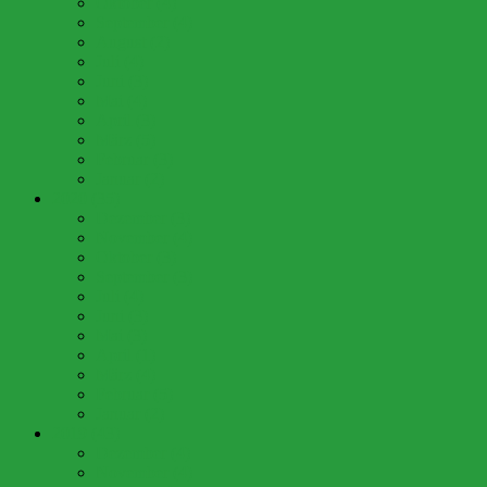
Oktober (4)
September (4)
August (2)
Juli (4)
Juni (3)
Mai (4)
April (3)
März (5)
Februar (3)
Januar (2)
2020 (35)
Dezember (3)
November (4)
Oktober (3)
September (3)
Juli (4)
Juni (3)
Mai (3)
April (1)
März (4)
Februar (5)
Januar (2)
2019 (43)
Dezember (4)
November (4)