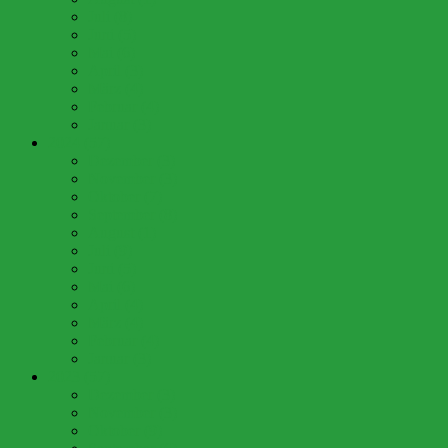
Juli (8)
Juni (5)
Mai (6)
April (3)
März (4)
Februar (4)
Januar (3)
2024 (57)
Dezember (3)
November (3)
Oktober (7)
September (8)
August (1)
Juli (9)
Juni (5)
Mai (6)
April (4)
März (4)
Februar (4)
Januar (3)
2023 (57)
Dezember (3)
November (3)
Oktober (9)