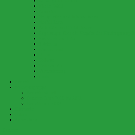
Kindergartenbetrieb
Klo im Wald
Krankheit
Neuigkeiten und Informationen…
Notfall-Liste
Parkplätze und Zufahrtsweg
Regelungen über die Vergabe der Kindergartenplä
Rucksack und Inhalt
Spielzeug
Wasserdienst
Tetanus
Tollwut
Verletzungen
Vereinsbeitrag
Zecken
Berichte
Waldspielgruppe
Berichte aktuell
Berichte Jahre 2018 bis 2021
Berichte vor 2018
Elternseite
Galerien
Anmeldung
Berichte