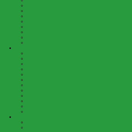
September (6)
August (1)
Juli (9)
Juni (4)
Mai (8)
April (4)
März (4)
Februar (3)
Januar (3)
2022 (57)
Dezember (3)
November (3)
Oktober (9)
September (5)
August (3)
Juli (8)
Juni (8)
Mai (5)
April (4)
März (3)
Februar (4)
Januar (2)
2021 (42)
Dezember (4)
November (4)