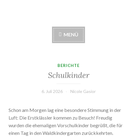
Zum
Waldkindergarten
Inhalt
springen
Berglen e. V.
MENÜ
BERICHTE
Schulkinder
6. Juli 2026
Nicole Gasior
Schon am Morgen lag eine besondere Stimmung in der
Luft: Die Erstklässler kommen zu Besuch! Freudig
wurden die ehemaligen Vorschulkinder begrüßt, die für
einen Tag in den Waldkindergarten zurückkehrten.