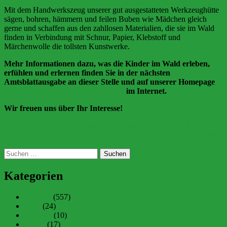
Mit dem Handwerkszeug unserer gut ausgestatteten Werkzeughütte
sägen, bohren, hämmern und feilen Buben wie Mädchen gleich
gerne und schaffen aus den zahllosen Materialien, die sie im Wald
finden in Verbindung mit Schnur, Papier, Klebstoff und
Märchenwolle die tollsten Kunstwerke.
Mehr Informationen dazu, was die Kinder im Wald erleben,
erfühlen und erlernen finden Sie in der nächsten
Amtsblattausgabe an dieser Stelle und auf unserer Homepage
www.waldkindergarten-berglen.de
im Internet.
Wir freuen uns über Ihr Interesse!
Beitragsnavigation
Vorheriger Beitrag
Neues aus der Waldspielgruppe KW 30
Nächster Beitrag
Der Waldkindergarten ist mehr als eine Alternative
(2)
Suchen
nach:
Kategorien
Berichte
(557)
FAQ
(24)
Galerien
(10)
Verein
(17)