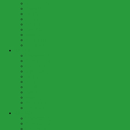
September (2)
August (2)
Juli (7)
Juni (5)
Mai (7)
April (4)
März (5)
Februar (3)
Januar (4)
2013 (58)
Dezember (3)
November (4)
Oktober (8)
September (6)
Juli (7)
Juni (7)
Mai (6)
April (5)
März (4)
Februar (4)
Januar (4)
2012 (20)
Dezember (3)
November (4)
Oktober (9)