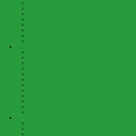
August (3)
Juli (8)
Juni (7)
Mai (7)
April (4)
März (5)
Februar (4)
Januar (3)
2015 (60)
Dezember (3)
November (6)
Oktober (7)
September (6)
August (2)
Juli (6)
Juni (7)
Mai (6)
April (4)
März (6)
Februar (4)
Januar (3)
2014 (54)
Dezember (3)
November (4)
Oktober (8)