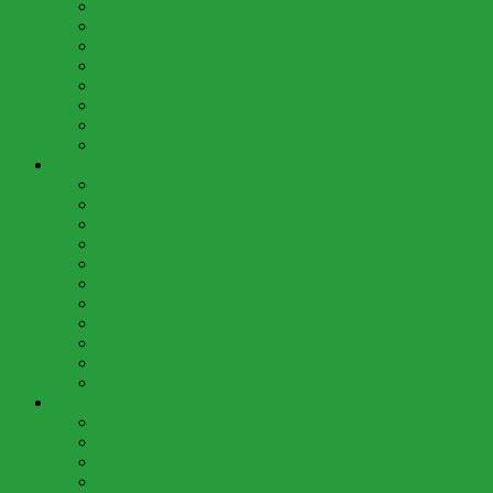
September (3)
Juli (4)
Juni (3)
Mai (3)
April (1)
März (4)
Februar (5)
Januar (2)
2019 (43)
Dezember (4)
November (4)
Oktober (5)
September (3)
Juli (5)
Juni (2)
Mai (8)
April (2)
März (3)
Februar (4)
Januar (3)
2018 (58)
Dezember (3)
November (3)
Oktober (9)
September (6)