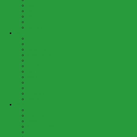
Mai (7)
April (2)
März (5)
Februar (3)
Januar (3)
2025 (55)
Dezember (3)
November (4)
Oktober (8)
September (6)
August (1)
Juli (8)
Juni (5)
Mai (6)
April (3)
März (4)
Februar (4)
Januar (3)
2024 (57)
Dezember (3)
November (3)
Oktober (7)
September (8)
August (1)