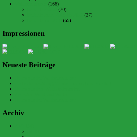
Waldspielgruppe
(166)
Berichte aktuell
(70)
Berichte Jahre 2018 bis 2021
(27)
Berichte vor 2018
(65)
Impressionen
Neueste Beiträge
Neues aus der Waldspielgruppe
Fuchsübernachtung, Verabschiedung und Ausflug
Neues aus dem Waldkindergarten
Zwischen Wind und Wetter
Neues aus der Waldspielgruppe
Archiv
2026 (34)
Juli (8)
Juni (6)