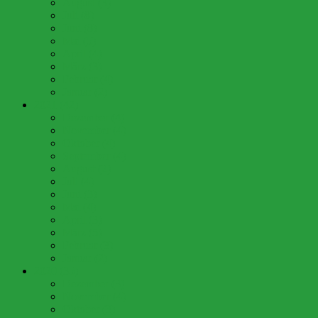
August (3)
Juli (8)
Juni (8)
Mai (5)
April (4)
März (3)
Februar (4)
Januar (2)
2021 (42)
Dezember (4)
November (4)
Oktober (4)
September (4)
August (2)
Juli (4)
Juni (3)
Mai (4)
April (3)
März (5)
Februar (3)
Januar (2)
2020 (35)
Dezember (3)
November (4)
Oktober (3)