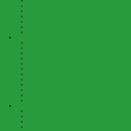
Juli (9)
Juni (5)
Mai (6)
April (4)
März (4)
Februar (4)
Januar (3)
2023 (57)
Dezember (3)
November (3)
Oktober (9)
September (6)
August (1)
Juli (9)
Juni (4)
Mai (8)
April (4)
März (4)
Februar (3)
Januar (3)
2022 (57)
Dezember (3)
November (3)
Oktober (9)
September (5)