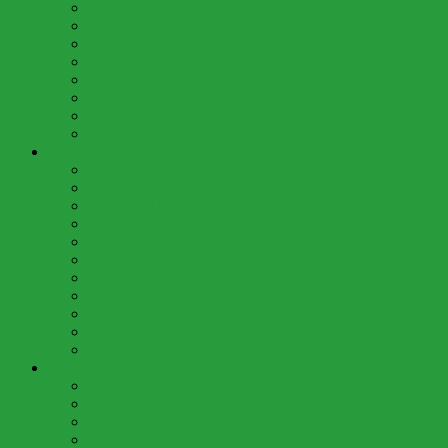
August (2)
Juli (8)
Juni (7)
Mai (6)
April (3)
März (5)
Februar (2)
Januar (4)
2017 (46)
Dezember (2)
November (4)
Oktober (10)
September (2)
Juli (4)
Juni (3)
Mai (6)
April (3)
März (4)
Februar (4)
Januar (4)
2016 (61)
Dezember (3)
November (4)
Oktober (7)
September (6)