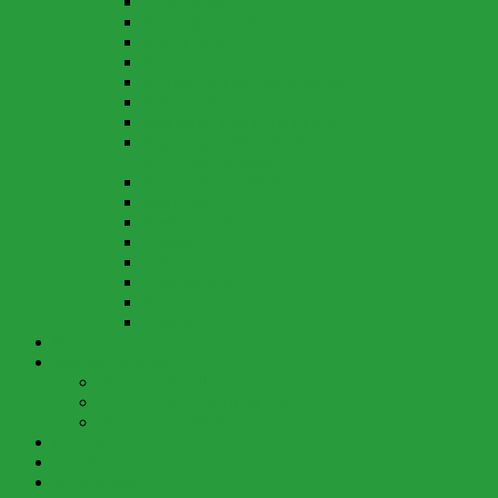
Giftpflanzen
Kindergartenbetrieb
Klo im Wald
Krankheit
Neuigkeiten und Informationen…
Notfall-Liste
Parkplätze und Zufahrtsweg
Regelungen über die Vergabe der
Kindergartenplätze
Rucksack und Inhalt
Spielzeug
Wasserdienst
Tetanus
Tollwut
Verletzungen
Vereinsbeitrag
Zecken
Berichte
Waldspielgruppe
Berichte aktuell
Berichte Jahre 2018 bis 2021
Berichte vor 2018
Elternseite
Galerien
Anmeldung