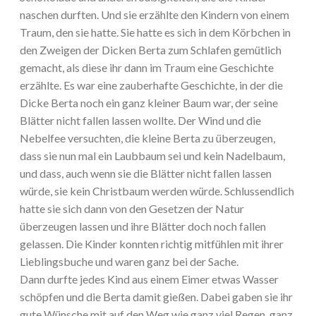
naschen durften. Und sie erzählte den Kindern von einem
Traum, den sie hatte. Sie hatte es sich in dem Körbchen in
den Zweigen der Dicken Berta zum Schlafen gemütlich
gemacht, als diese ihr dann im Traum eine Geschichte
erzählte. Es war eine zauberhafte Geschichte, in der die
Dicke Berta noch ein ganz kleiner Baum war, der seine
Blätter nicht fallen lassen wollte. Der Wind und die
Nebelfee versuchten, die kleine Berta zu überzeugen,
dass sie nun mal ein Laubbaum sei und kein Nadelbaum,
und dass, auch wenn sie die Blätter nicht fallen lassen
würde, sie kein Christbaum werden würde. Schlussendlich
hatte sie sich dann von den Gesetzen der Natur
überzeugen lassen und ihre Blätter doch noch fallen
gelassen. Die Kinder konnten richtig mitfühlen mit ihrer
Lieblingsbuche und waren ganz bei der Sache.
Dann durfte jedes Kind aus einem Eimer etwas Wasser
schöpfen und die Berta damit gießen. Dabei gaben sie ihr
gute Wünsche mit auf den Weg wie ganz viel Regen, ganz