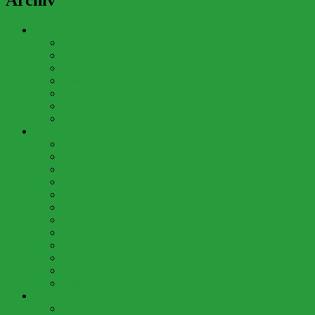
Archiv
2026 (34)
Juli (8)
Juni (6)
Mai (7)
April (2)
März (5)
Februar (3)
Januar (3)
2025 (55)
Dezember (3)
November (4)
Oktober (8)
September (6)
August (1)
Juli (8)
Juni (5)
Mai (6)
April (3)
März (4)
Februar (4)
Januar (3)
2024 (57)
Dezember (3)