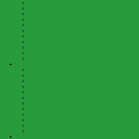
November (3)
Oktober (7)
September (8)
August (1)
Juli (9)
Juni (5)
Mai (6)
April (4)
März (4)
Februar (4)
Januar (3)
2023 (57)
Dezember (3)
November (3)
Oktober (9)
September (6)
August (1)
Juli (9)
Juni (4)
Mai (8)
April (4)
März (4)
Februar (3)
Januar (3)
2022 (57)