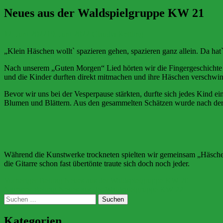
Neues aus der Waldspielgruppe KW 21
12. Juni 2022
19. Juni 2022
Claudia Kettling
„Klein Häschen wollt` spazieren gehen, spazieren ganz allein. Da hat
Nach unserem „Guten Morgen“ Lied hörten wir die Fingergeschichte
und die Kinder durften direkt mitmachen und ihre Häschen verschwin
Bevor wir uns bei der Vesperpause stärkten, durfte sich jedes Kind 
Blumen und Blättern. Aus den gesammelten Schätzen wurde nach der Pa
Während die Kunstwerke trockneten spielten wir gemeinsam „Häschen
die Gitarre schon fast übertönte traute sich doch noch jeder.
Beitragsnavigation
Vorheriger Beitrag
Neues aus der Waldspielgruppe KW 20
Nächster Beitrag
Neues aus der Waldspielgruppe KW 22
Suchen
nach:
Kategorien