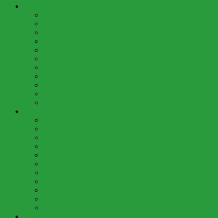
2020 (35)
Dezember (3)
November (4)
Oktober (3)
September (3)
Juli (4)
Juni (3)
Mai (3)
April (1)
März (4)
Februar (5)
Januar (2)
2019 (43)
Dezember (4)
November (4)
Oktober (5)
September (3)
Juli (5)
Juni (2)
Mai (8)
April (2)
März (3)
Februar (4)
Januar (3)
2018 (58)