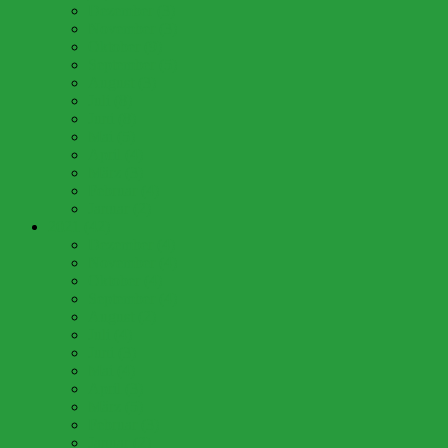
Dezember (3)
November (3)
Oktober (9)
September (5)
August (3)
Juli (8)
Juni (8)
Mai (5)
April (4)
März (3)
Februar (4)
Januar (2)
2021 (42)
Dezember (4)
November (4)
Oktober (4)
September (4)
August (2)
Juli (4)
Juni (3)
Mai (4)
April (3)
März (5)
Februar (3)
Januar (2)