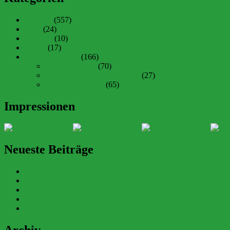
Berichte
(557)
FAQ
(24)
Galerien
(10)
Verein
(17)
Waldspielgruppe
(166)
Berichte aktuell
(70)
Berichte Jahre 2018 bis 2021
(27)
Berichte vor 2018
(65)
Impressionen
Neueste Beiträge
Neues aus der Waldspielgruppe
Fuchsübernachtung, Verabschiedung und Ausflug
Neues aus dem Waldkindergarten
Zwischen Wind und Wetter
Neues aus der Waldspielgruppe