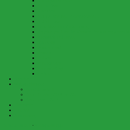
Kindergartenbetrieb
Klo im Wald
Krankheit
Neuigkeiten und Informationen…
Notfall-Liste
Parkplätze und Zufahrtsweg
Regelungen über die Vergabe der Kindergartenplä
Rucksack und Inhalt
Spielzeug
Wasserdienst
Tetanus
Tollwut
Verletzungen
Vereinsbeitrag
Zecken
Berichte
Waldspielgruppe
Berichte aktuell
Berichte Jahre 2018 bis 2021
Berichte vor 2018
Elternseite
Galerien
Anmeldung
Berichte aktuell
·
Waldspielgruppe