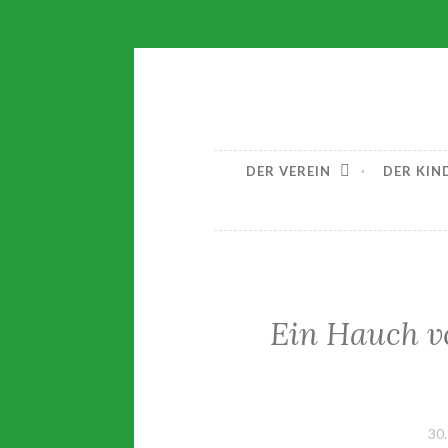
Zum
Waldkinder
Inhalt
springen
DER VEREIN
DER KIN
Ein Hauch v
30.