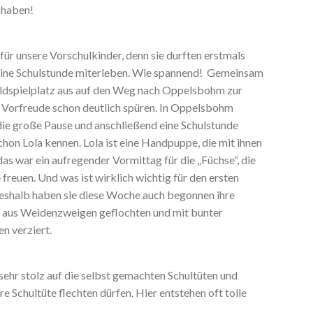
t haben!
 für unsere Vorschulkinder, denn sie durften erstmals
 eine Schulstunde miterleben. Wie spannend! Gemeinsam
ldspielplatz aus auf den Weg nach Oppelsbohm zur
 Vorfreude schon deutlich spüren. In Oppelsbohm
e große Pause und anschließend eine Schulstunde
schon Lola kennen. Lola ist eine Handpuppe, die mit ihnen
as war ein aufregender Vormittag für die „Füchse“, die
 freuen. Und was ist wirklich wichtig für den ersten
 Deshalb haben sie diese Woche auch begonnen ihre
en aus Weidenzweigen geflochten und mit bunter
n verziert.
ehr stolz auf die selbst gemachten Schultüten und
hre Schultüte flechten dürfen. Hier entstehen oft tolle