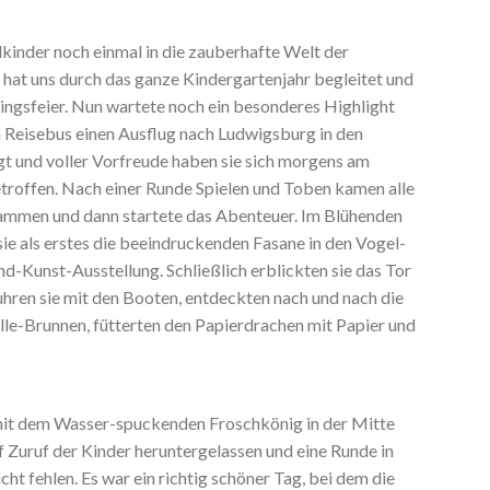
kinder noch einmal in die zauberhafte Welt der
at uns durch das ganze Kindergartenjahr begleitet und
ingsfeier. Nun wartete noch ein besonderes Highlight
em Reisebus einen Ausflug nach Ludwigsburg in den
 und voller Vorfreude haben sie sich morgens am
etroffen. Nach einer Runde Spielen und Toben kamen alle
ammen und dann startete das Abenteuer. Im Blühenden
 als erstes die beeindruckenden Fasane in den Vogel-
nd-Kunst-Ausstellung. Schließlich erblickten sie das Tor
hren sie mit den Booten, entdeckten nach und nach die
le-Brunnen, fütterten den Papierdrachen mit Papier und
 mit dem Wasser-spuckenden Froschkönig in der Mitte
f Zuruf der Kinder heruntergelassen und eine Runde in
ht fehlen. Es war ein richtig schöner Tag, bei dem die