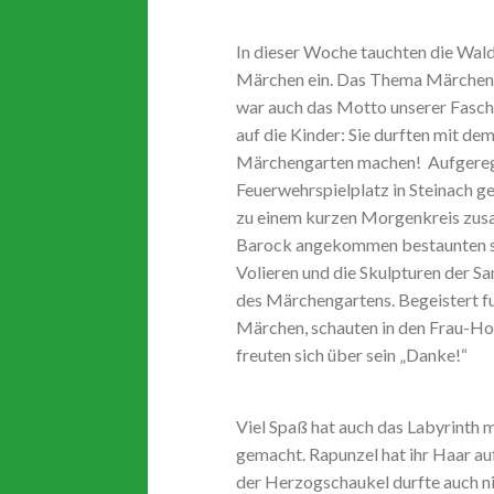
In dieser Woche tauchten die Wald
Märchen ein. Das Thema Märchen h
war auch das Motto unserer Fasch
auf die Kinder: Sie durften mit d
Märchengarten machen! Aufgeregt
Feuerwehrspielplatz in Steinach g
zu einem kurzen Morgenkreis zus
Barock angekommen bestaunten sie
Volieren und die Skulpturen der Sa
des Märchengartens. Begeistert fu
Märchen, schauten in den Frau-Hol
freuten sich über sein „Danke!“
Viel Spaß hat auch das Labyrinth
gemacht. Rapunzel hat ihr Haar au
der Herzogschaukel durfte auch nic