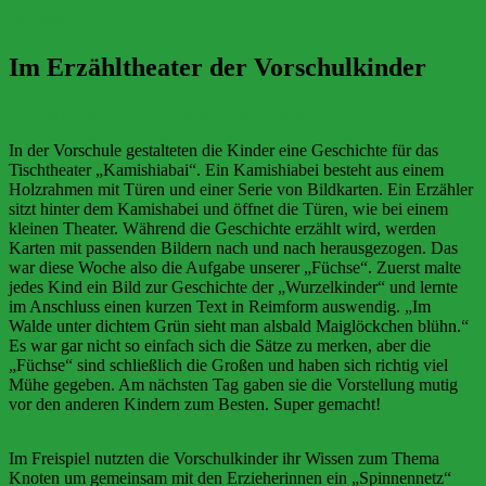
Berichte
Im Erzähltheater der Vorschulkinder
27. April 2026
25. April 2026
Nicole Gasior
In der Vorschule gestalteten die Kinder eine Geschichte für das
Tischtheater „Kamishiabai“. Ein Kamishiabei besteht aus einem
Holzrahmen mit Türen und einer Serie von Bildkarten. Ein Erzähler
sitzt hinter dem Kamishabei und öffnet die Türen, wie bei einem
kleinen Theater. Während die Geschichte erzählt wird, werden
Karten mit passenden Bildern nach und nach herausgezogen. Das
war diese Woche also die Aufgabe unserer „Füchse“. Zuerst malte
jedes Kind ein Bild zur Geschichte der „Wurzelkinder“ und lernte
im Anschluss einen kurzen Text in Reimform auswendig. „Im
Walde unter dichtem Grün sieht man alsbald Maiglöckchen blühn.“
Es war gar nicht so einfach sich die Sätze zu merken, aber die
„Füchse“ sind schließlich die Großen und haben sich richtig viel
Mühe gegeben. Am nächsten Tag gaben sie die Vorstellung mutig
vor den anderen Kindern zum Besten. Super gemacht!
Im Freispiel nutzten die Vorschulkinder ihr Wissen zum Thema
Knoten um gemeinsam mit den Erzieherinnen ein „Spinnennetz“